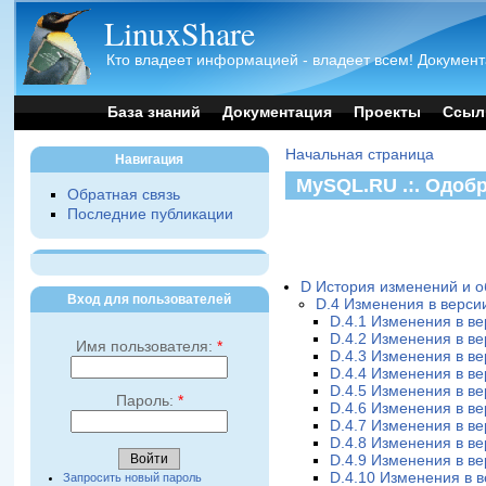
LinuxShare
Кто владеет информацией - владеет всем! Документ
База знаний
Документация
Проекты
Ссыл
Начальная страница
Навигация
MySQL.RU .:. Одоб
Обратная связь
Последние публикации
D История изменений и 
Вход для пользователей
D.4 Изменения в версии
D.4.1 Изменения в ве
D.4.2 Изменения в ве
Имя пользователя:
*
D.4.3 Изменения в ве
D.4.4 Изменения в ве
D.4.5 Изменения в ве
Пароль:
*
D.4.6 Изменения в ве
D.4.7 Изменения в ве
D.4.8 Изменения в ве
D.4.9 Изменения в ве
D.4.10 Изменения в в
Запросить новый пароль