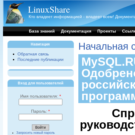
LinuxShare
Кто владеет информацией - владеет всем! Документа
База знаний
Документация
Проекты
Ссыл
Начальная 
Навигация
Обратная связь
MySQL.RU
Последние публикации
Одобрен
российс
Вход для пользователей
програм
Имя пользователя:
*
Спр
Пароль:
*
руководс
Запросить новый пароль