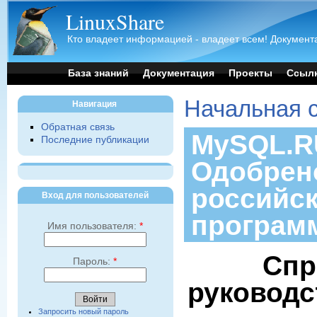
LinuxShare
Кто владеет информацией - владеет всем! Документа
База знаний
Документация
Проекты
Ссыл
Начальная 
Навигация
Обратная связь
MySQL.RU
Последние публикации
Одобрен
российс
Вход для пользователей
програм
Имя пользователя:
*
Спр
Пароль:
*
руководс
Запросить новый пароль