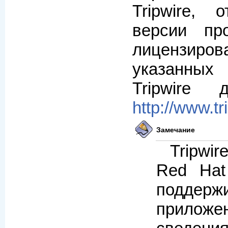
Tripwire,
версии пр
лицензиро
указанных
Tripwire
http://www.tr
Замечание
Tripwir
Red Hat
поддержи
приложе