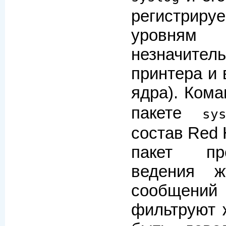
регистри
уровням 
незначи
принтера и
ядра). Ком
пакете
sy
состав Red H
пакет пр
ведения ж
сообщени
фильтруют 