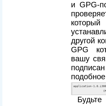
и GPG-п
проверяе
которы
устанав
другой к
GPG кот
вашу свя
подписан
подобное
application-1.0.i386
		 
Будь