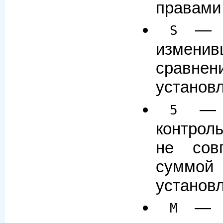
правами
— Те
S
измен
сравн
установ
— Т
5
контрол
не сов
суммо
установ
— Те
M