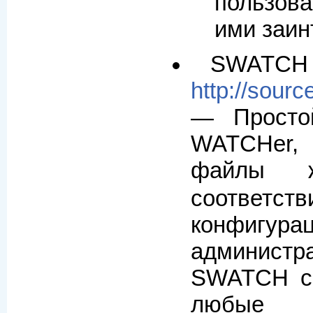
пользов
ими заин
SWATCH
http://sourc
— Простой
WATCHer,
файлы 
соответст
конфигу
администр
SWATCH сп
любые с