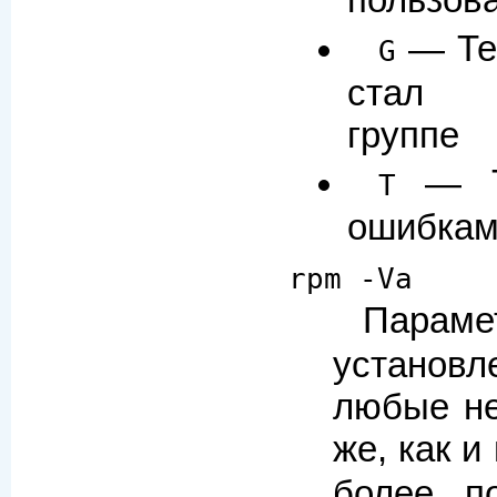
пользов
— Тес
G
стал п
группе
— Те
T
ошибкам
rpm -Va
Парам
установл
любые не
же, как 
более п