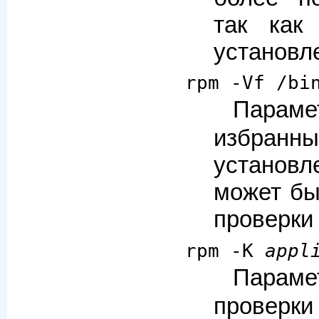
так как
установл
rpm -Vf /bi
Пара
избр
установ
может бы
проверки
rpm -K
appl
Пара
проверки