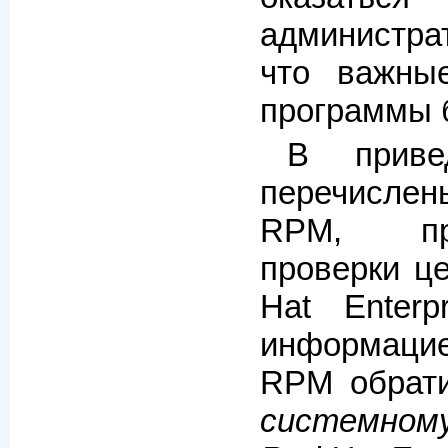
администра
что важны
программы 
В приве
перечислен
RPM, пр
проверки ц
Hat Enterp
информаци
RPM обрат
системном