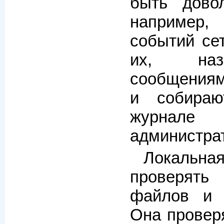
быть дово
например
событий се
их, наз
сообщениям
и собира
журнал
администра
Локальн
проверять
файлов и 
Она провер