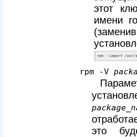
этот кл
имени r
(замени
установл
rpm --import /usr/
rpm -V
pack
Парам
установл
package_n
отработа
это буд