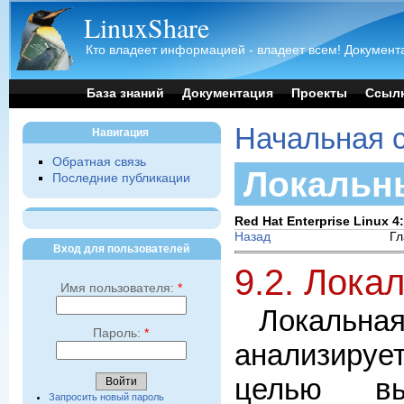
LinuxShare
Кто владеет информацией - владеет всем! Документа
База знаний
Документация
Проекты
Ссыл
Начальная 
Навигация
Обратная связь
Локальн
Последние публикации
Red Hat Enterprise Linux 
Назад
Гл
Вход для пользователей
9.2. Лока
Имя пользователя:
*
Локаль
Пароль:
*
анализируе
целью вы
Запросить новый пароль