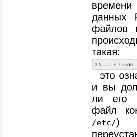
времен
данных 
файлов 
происхо
такая:
S.5....T c /bin/ps
это озн
и вы дол
ли его 
файл ко
) 
/etc/
переуста