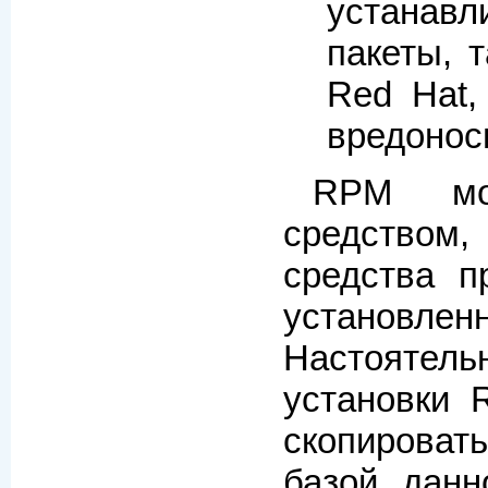
устанав
пакеты, 
Red Hat,
вредонос
RPM мо
средством
средства п
устано
Настоятель
установки R
скопироват
базой дан