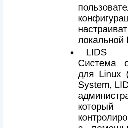
пользо
конфигура
настраив
локальной 
LIDS
Система о
для Linux (
System, LI
админист
которы
контролир