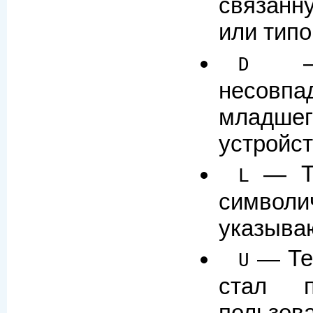
связанн
или тип
— 
D
несов
младше
устройс
— Те
L
симво
указыва
— Тес
U
стал п