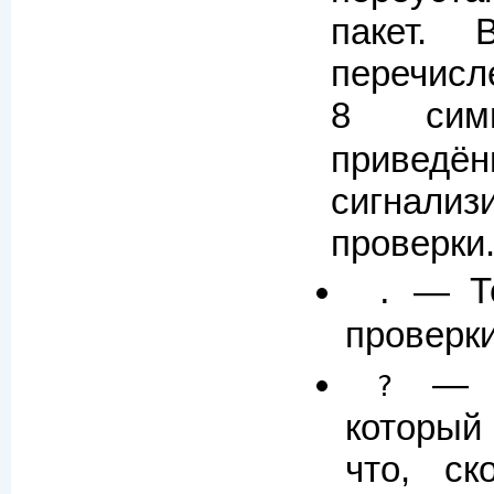
пакет. 
перечисл
8 сим
приведё
сигнали
проверки
— Те
.
проверк
— Те
?
который
что, ск