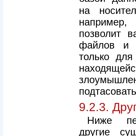
на носите
наприме
позволит в
файлов и 
только для
находящей
злоумышлен
подтасовать
9.2.3. Др
Ниже пе
другие су