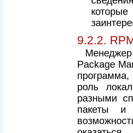
сведен
кото
заинтере
9.2.2. RP
Менедже
Package Ma
программа,
роль лока
разными сп
пакеты и
возможно
оказать