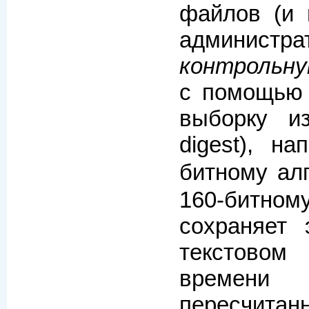
файлов (и 
администра
контрольн
с помощью
выборку и
digest), н
битному ал
160-битном
сохраняет
текстово
времен
пересчит