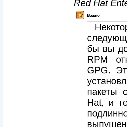
Red Hat Ente
Важно
Неко
следующе
бы вы до
RPM от
GPG. Эт
установ
пакеты 
Hat, и 
подли
выпущен