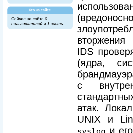
использ
Кто на сайте
(вредоно
Сейчас на сайте
0
пользователей
и
1 гость
.
злоупотр
вторжения 
IDS провер
(ядра, си
брандмауэра
с внутре
стандартн
атак. Лока
UNIX и Lin
и его
syslog