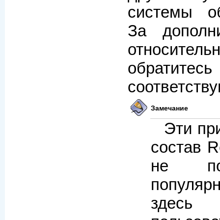
системы о
За дополн
относительн
обрати
соответству
Замечание
Эти пр
состав R
не по
популяр
здес