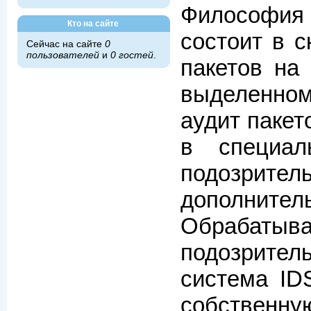
Философия 
Кто на сайте
состоит в 
Сейчас на сайте
0
пользователей
и
0 гостей
.
пакетов на
выделенно
аудит паке
в специал
подозрит
дополните
Обраб
подозрител
система ID
собствен