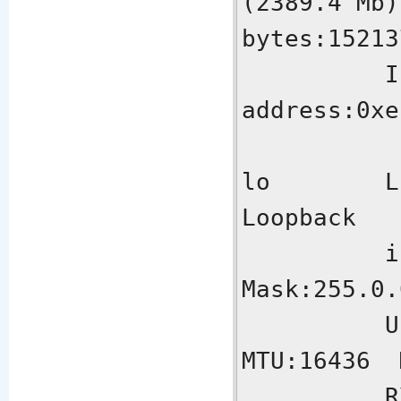
(2389.4 Mb)
bytes:15213
          Interrupt:9 Base 
address:0xe
lo        L
Loopback  

          inet addr:127.0.0.1  
Mask:255.0.
          UP LOOPBACK RUNNING  
MTU:16436  
          RX packets:21621 