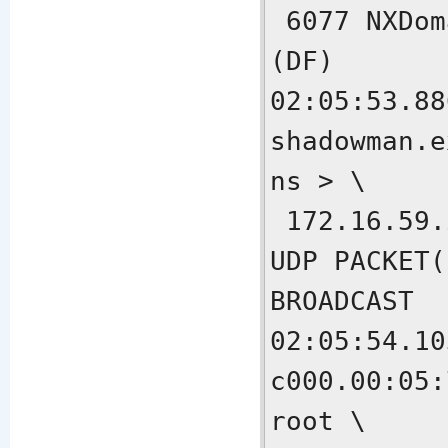
 6077 NXDomain* 0/1/0 (103) 
(DF)

02:05:53.88
shadowman.e
ns > \

 172.16.59.255.netbios-ns: NBT 
UDP PACKET(
BROADCAST

02:05:54.10
c000.00:05:
root \
