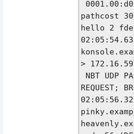
 0001.00:d0:01:23:a5:2b 
pathcost 30
hello 2 fde
02:05:54.63
konsole.exa
> 172.16.59
 NBT UDP PACKET(137): QUERY; 
REQUEST; BR
02:05:56.32
pinky.examp
heavenly.ex