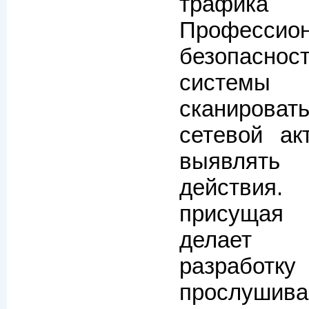
трафик
Профес
безопасно
системы 
сканирова
сетевой ак
выявлять
действия.
присущая 
делает 
разработку
прослушива