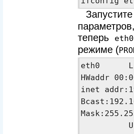
ifconfig et
Запуст
параметров
теперь
eth0
режиме (
PRO
eth0      L
HWaddr 00:00:D0:
inet addr:19
Bcast:192.16
Mask:255.25
          UP BROADCAST RUNNING 