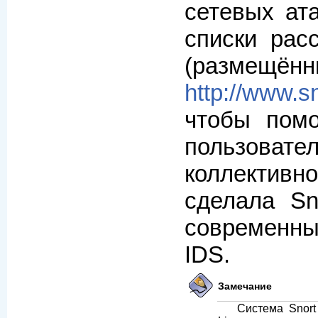
сетевых ат
списки рас
(размещ
http://www.sn
чтобы пом
пользовател
коллектив
сделала Sn
современны
IDS.
Замечание
Система Snort