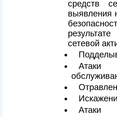
средств с
выявления 
безопасно
результа
сетевой акт
Подделыв
Атаки
обслужива
Отравлен
Искажен
Атаки