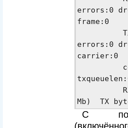
errors:0 dr
frame:0

          TX packets:21621 
errors:0 dr
carrier:0

          collisions:0 
txqueuelen:
          RX bytes:1070918 (1.0 
Mb)  TX byt
С п
(включён