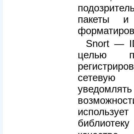
подозрите
пакеты и
форматиров
Snort — I
целью 
регистриро
сетевую
уведомлять
возможнос
использу
библиотек