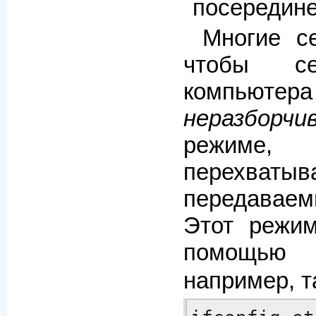
посередине»
Многие с
чтобы се
компьют
неразборч
режиме
перех
передаваем
Этот режи
помощью
например, т