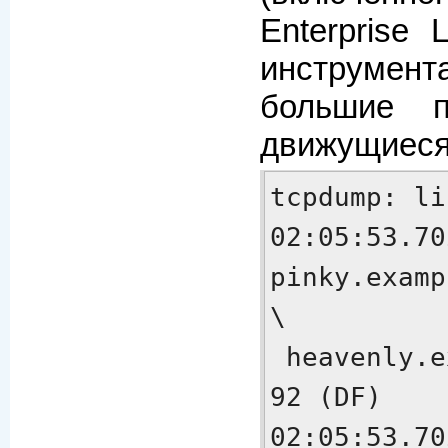
Enterprise 
инструме
большие п
движущиеся 
tcpdump: li
02:05:53.70
pinky.examp
\

 heavenly.example.com.860:  udp 
92 (DF)

02:05:53.70