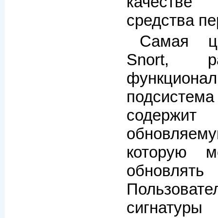
качестве
средства пе
Самая ц
Snort, р
функциона
подсистема 
содерж
обновляему
которую м
обновлять
Пользовате
сигнатур