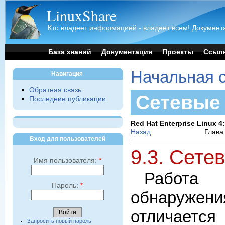
LinuxShare
Кто владеет информацией - владеет всем! Документа
База знаний
Документация
Проекты
Ссыл
Начальная 
Навигация
Обратная связь
Сетевые
Последние публикации
Red Hat Enterprise Linux 
Назад
Глава
Вход для пользователей
9.3. Сете
Имя пользователя:
*
Работа
Пароль:
*
обнаруж
отличает
Запросить новый пароль