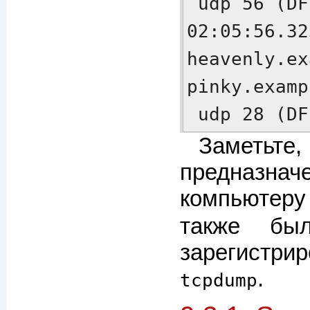
 udp 56 (DF)

02:05:56.32
heavenly.ex
pinky.examp
 udp 28 (DF
Заметьт
предназн
компьютеру
также бы
зарегистр
.
tcpdump