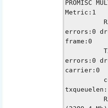
PROMISC MUL
Metric:1

          RX packets:6222015 
errors:0 dr
frame:0

          TX packets:5370458 
errors:0 dr
carrier:0

          collisions:0 
txqueuelen:
          RX bytes:2505498554 