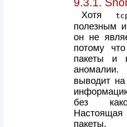
9.3.1. Snor
Хотя
tc
полезным и
он не явля
потому что
пакеты и 
аномали
выводит на
информац
без како
Настоящая
пакет