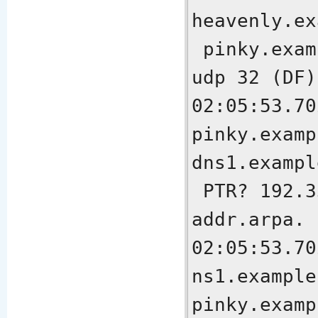
heavenly.ex
 pinky.example.com.ha-cluster:  
udp 32 (DF)

02:05:53.70
pinky.examp
dns1.exampl
 PTR? 192.35.168.192.in-
addr.arpa. 
02:05:53.70
ns1.example
pinky.examp