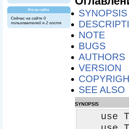
Оглавлен
Кто на сайте
SYNOPSIS
Сейчас на сайте
0
DESCRIPT
пользователей
и
2 гостя
.
NOTE
BUGS
AUTHORS
VERSION
COPYRIG
SEE ALSO
SYNOPSIS
    use Template;

    u