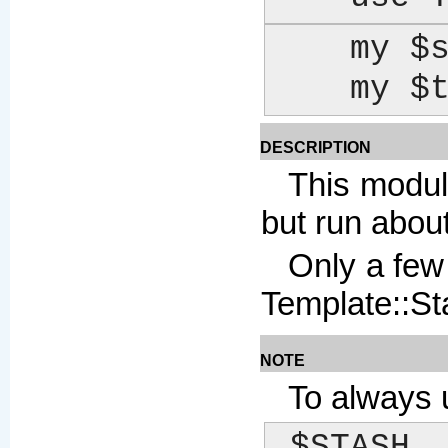
    my $stash = Template::Stash::XS->new(\%vars);

    m
DESCRIPTION
This modul
but run abou
Only a few
Template::St
NOTE
To always 
 $STASH 