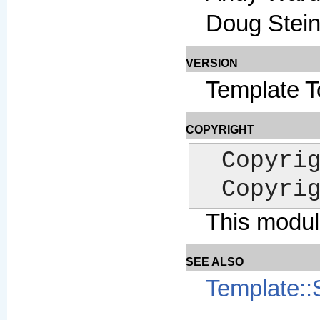
Doug Stei
VERSION
Template T
COPYRIGHT
  Copyright (C) 1996-2004 Andy Wardley.  All Rights Reserved.

  Copyr
This module
SEE ALSO
Template::