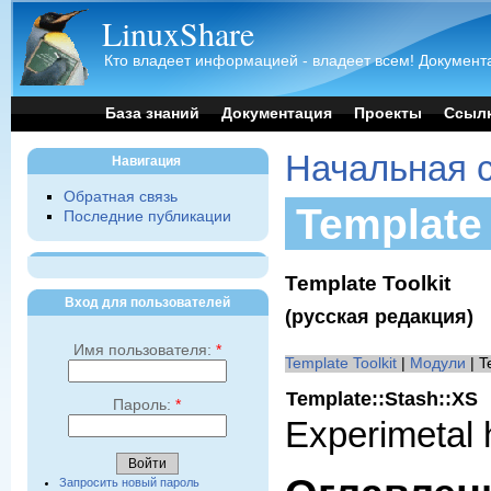
LinuxShare
Кто владеет информацией - владеет всем! Документа
База знаний
Документация
Проекты
Ссыл
Начальная 
Навигация
Обратная связь
Template 
Последние публикации
Template Toolkit
Вход для пользователей
(русская редакция)
Имя пользователя:
*
Template Toolkit
|
Модули
| T
Template::Stash::XS
Пароль:
*
Experimetal 
Запросить новый пароль