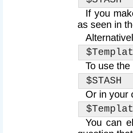
If you mak
as seen in t
Alternative
 $Templa
To use the 
 $STASH 
Or in your
 $Templa
You can el