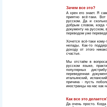
Зачем все это?
А хрен его знает. Я са
приятно всё-таки. Во
русском. Да и скольк
добрым словом, когда 
документу на русском, 
переводом уже переведё
Хочется всё-таки кому-
нелады. Как-то поддер
доходу от этого никак
счастье.
Мы отстаём в вопроса
русском языке, практ
популярных дистриб
переведенная докумен
итальянский, испански
причина - пусть побо
иностранцы на нас как н
Как все это делается
Да очень просто. Когда