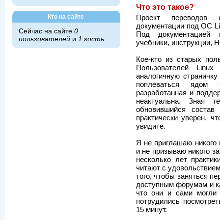
Что это такое?
Кто на сайте
Проект переводов 
документации под ОС Li
Сейчас на сайте
0
Под документацией п
пользователей
и
1 гость
.
учебники, инструкции, 
Кое-кто из старых пол
Пользователей Linux
аналогичную страничку 
поплеваться ядом 
разработанная и подде
неактуальна. Зная т
обновившийся состав 
практически уверен, ч
увидите.
Я не приглашаю никого 
и не призываю никого з
несколько лет практик
читают с удовольствием 
того, чтобы заняться п
доступным форумам и ка
что они и сами могли
потрудились посмотрет
15 минут.