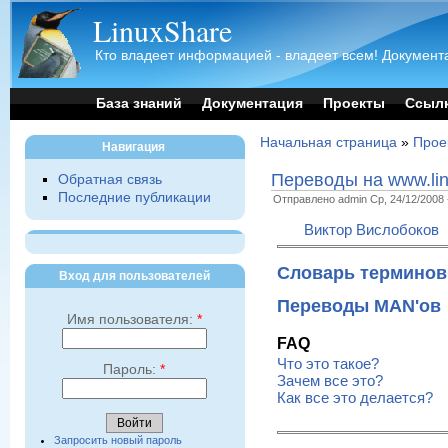
LinuxShare
Кто владеет информацией - владеет всем! Документа
База знаний
Документация
Проекты
Ссыл
Начальная страница
»
Прое
Навигация
Переводы на www.lin
Обратная связь
Последние публикации
Отправлено admin Ср, 24/12/2008 
Виктор Вислобоков
Словарь терминов
Вход для пользователей
Переводы MAN'ов
Имя пользователя:
*
FAQ
Что это такое?
Пароль:
*
Зачем все это?
Как все это делается?
Запросить новый пароль