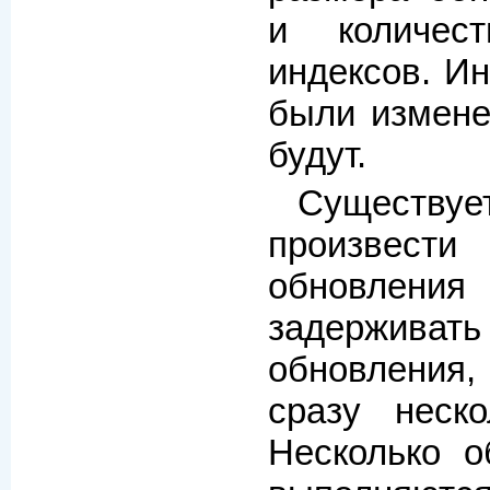
и количес
индексов. Ин
были измене
будут.
Существуе
произве
обновле
задержив
обновления,
сразу неско
Несколько о