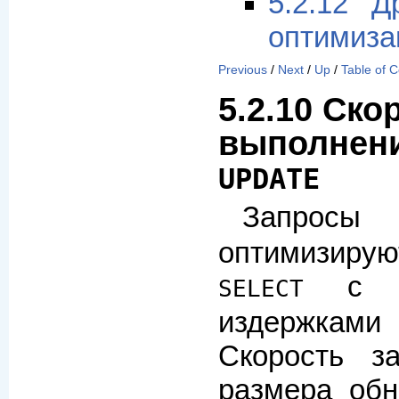
5.2.12 Д
оптимиза
Previous
/
Next
/
Up
/
Table of 
5.2.10 Ско
выполнени
UPDATE
Зап
оптимизиру
с до
SELECT
издержка
Скорость з
размера об