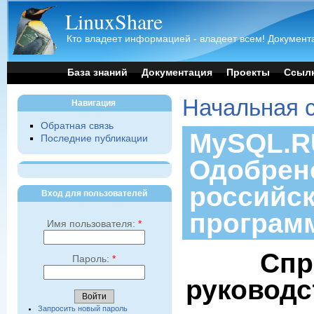
LinuxShare
Кто владеет информацией - владеет всем! Документа
База знаний
Документация
Проекты
Ссыл
Начальная 
Навигация
Обратная связь
MySQL.RU
Последние публикации
Одобрен
российс
Вход для пользователей
програм
Имя пользователя:
*
Спр
Пароль:
*
руководс
Запросить новый пароль