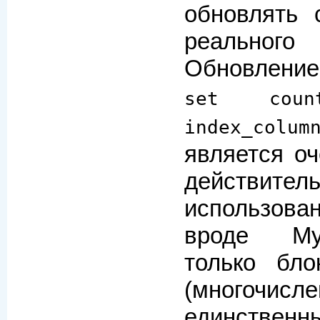
обновлять 
реально
Обновление
set count
index_colum
является о
действите
использов
вроде M
только бло
(многочис
единственн