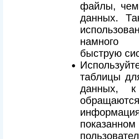
файлы, чем
данных. Та
использ
намного 
быструю сис
Использ
таблицы дл
данных, к
обращают
информац
показанн
пользоват