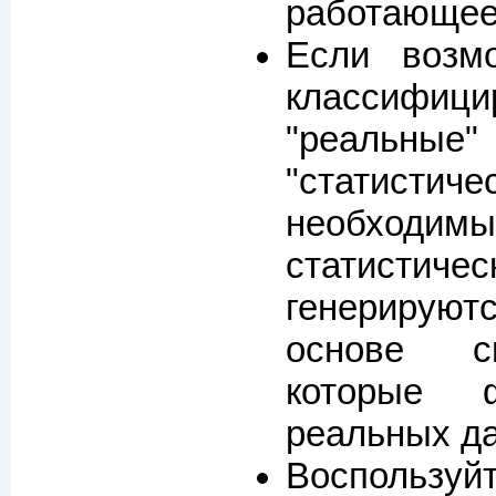
работающее
Если возм
классифици
"реал
"статистиче
необх
статистич
генериру
основе с
которые 
реальных д
Воспользуй