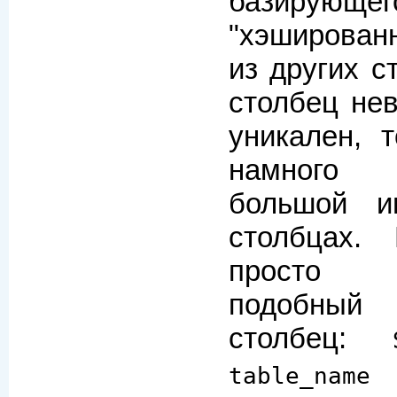
базиру
"хэширова
из других с
столбец нев
уникален, 
намного
большой и
столбцах.
просто 
подобный 
столбец:
table_