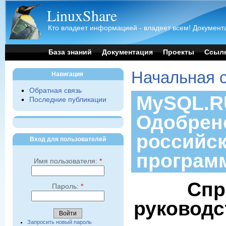
LinuxShare
Кто владеет информацией - владеет всем! Документа
База знаний
Документация
Проекты
Ссыл
Начальная 
Навигация
Обратная связь
MySQL.RU
Последние публикации
Одобрен
российс
Вход для пользователей
програм
Имя пользователя:
*
Спр
Пароль:
*
руководс
Запросить новый пароль