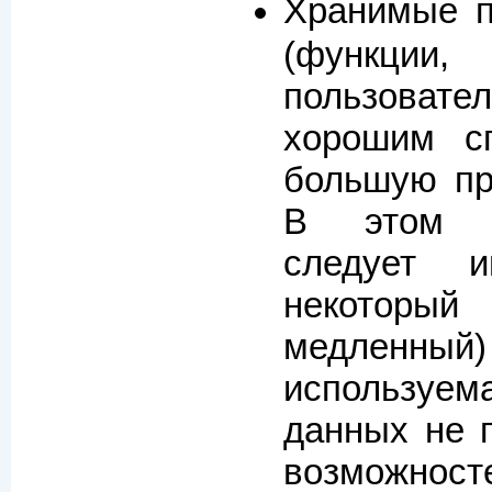
Хранимые 
(функции
пользоват
хорошим с
большую пр
В этом с
следует 
некоторы
медленны
использу
данных не 
возможност