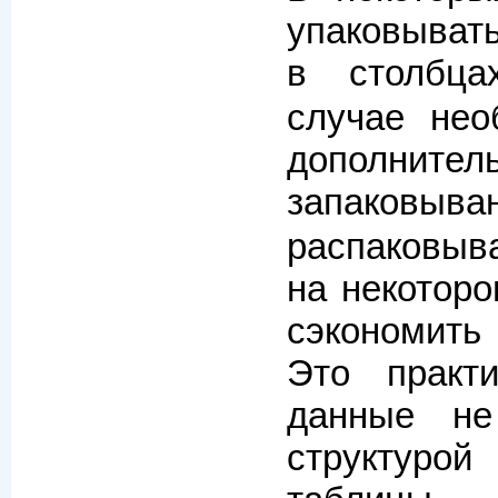
упаковывать
в столбц
случае нео
дополнит
запаковы
распаковыв
на некоторо
сэкономить
Это практ
данные не
структур