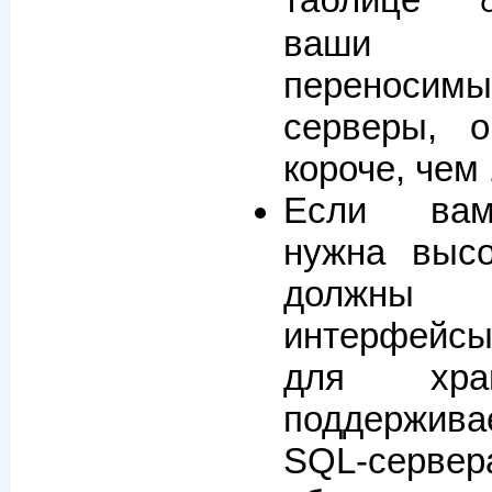
ваши 
переносимы
серверы, 
короче, чем
Если вам
нужна высо
должны 
интерфейс
для хра
поддержив
SQL-серве