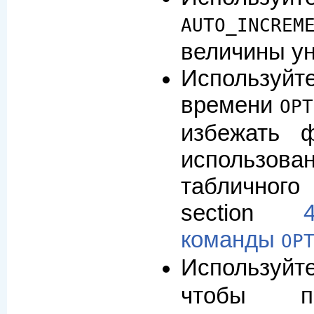
AUTO_INCREM
величины у
Использ
времени
OPT
избежать 
использова
табличног
section
команды
OP
Использу
чтобы п