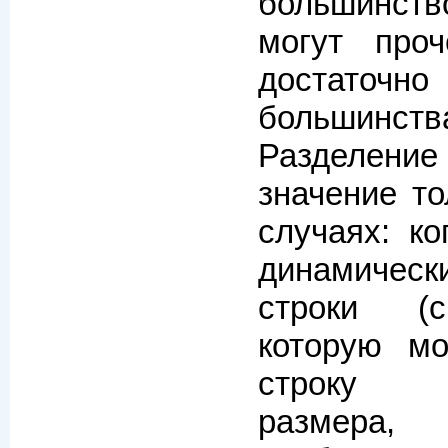
большинст
могут про
достаточ
большинст
Разделени
значение т
случаях: ко
динамиче
строки (с
которую м
строку ф
размера