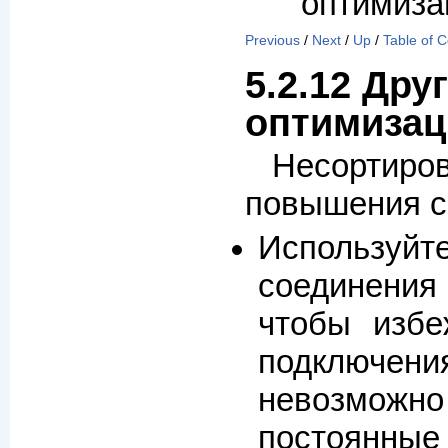
оптимиза
Previous
/
Next
/
Up
/
Table of 
5.2.12 Дру
оптимизац
Несортиро
повышения с
Использу
соединения
чтобы избе
подклю
невозможн
постоянны