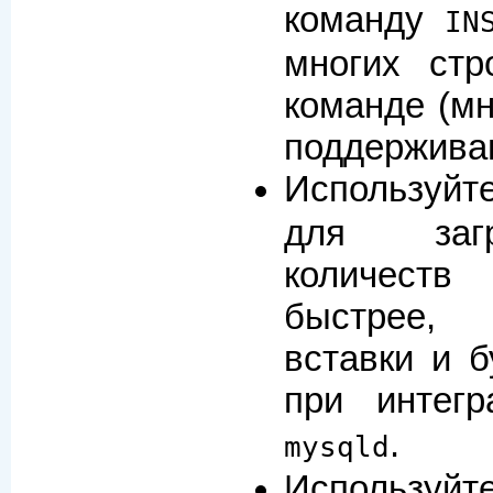
команду
IN
многих ст
команде (м
поддерживаю
Используй
для заг
количест
быстрее
вставки и 
при интег
.
mysqld
Использ