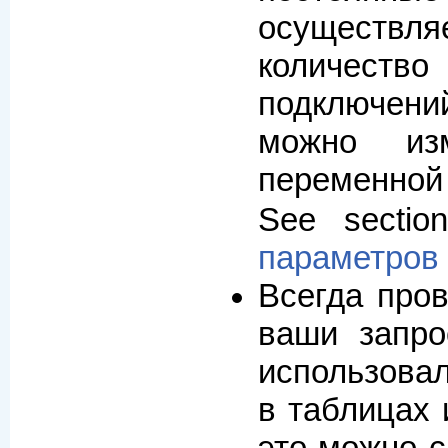
осуществ
количе
подключений
можно изм
переменно
See secti
параметров
Всегда пров
ваши запро
использова
в таблицах
это можно 