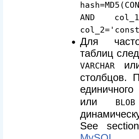
hash=MD5(CO
AND col_1
col_2='cons
Для част
таблиц след
ил
VARCHAR
столбцов. 
единичног
или
BLOB
динамическ
See secti
MySQL
.