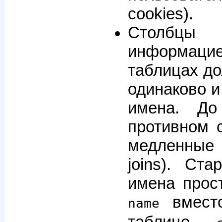
cookies).
Столбцы
информаци
таблицах д
одинаково и
имена. До
противном 
медленные 
joins). Ста
имена прос
вмес
name
таблице