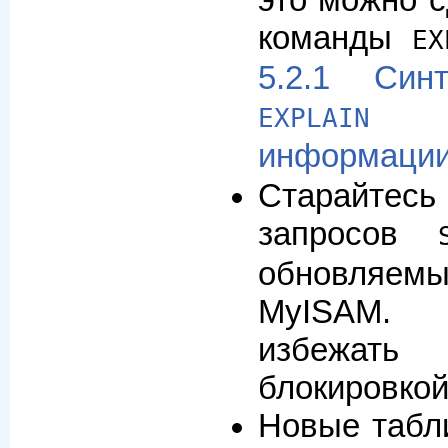
команды
EX
5.2.1 Син
(п
EXPLAIN
информаци
Старайтесь
запросов
обновляем
MyISAM.
избежат
блокировкой
Новые табл