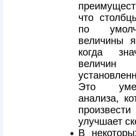
преимущес
что столбц
по умолч
величины я
когда зна
величин 
установлен
Это уме
анализа, к
произвес
улучшает ск
В некоторы