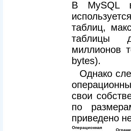
В MySQL в
используе
таблиц, мак
таблицы 
миллионов т
bytes).
Однако сле
операционн
свои собств
по размер
приведено не
Операционная
Ограни