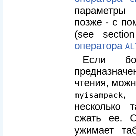
параметры
позже - с п
(see secti
оператора
AL
Если бо
предназна
чтения, можн
,
myisampack
несколько 
сжать ее.
ужимает та