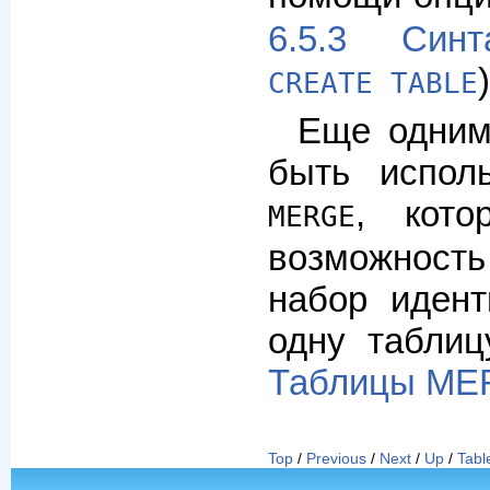
6.5.3 Синт
)
CREATE TABLE
Еще одним
быть испол
, кото
MERGE
возможнос
набор идент
одну таблиц
Таблицы M
Top
/
Previous
/
Next
/
Up
/
Tabl