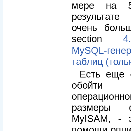
мере на 5
результате
очень боль
section
MySQL-ген
таблиц (толь
Есть еще 
обойти 
операцион
размеры 
MyISAM, - 
помощи опц