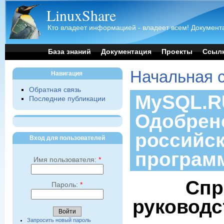
LinuxShare
Кто владеет информацией - владеет всем! Документа
База знаний
Документация
Проекты
Ссыл
Начальная 
Навигация
Обратная связь
MySQL.RU
Последние публикации
Одобрен
российс
Вход для пользователей
програм
Имя пользователя:
*
Спр
Пароль:
*
руководс
Запросить новый пароль