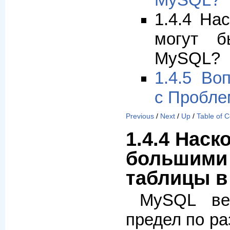
MySQL?
1.4.4 На
могут б
MySQL?
1.4.5 Во
с Пробле
Previous
/
Next
/
Up
/
Table of 
1.4.4 Наск
большими 
таблицы 
MySQL ве
предел по ра