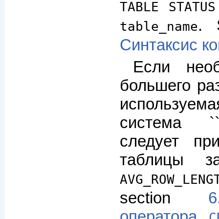
TABLE STATUS
. 
table_name
Синтаксис к
Если нео
большего раз
используем
система ``
следует пр
таблицы з
AVG_ROW_LENG
section
6
оператора
C