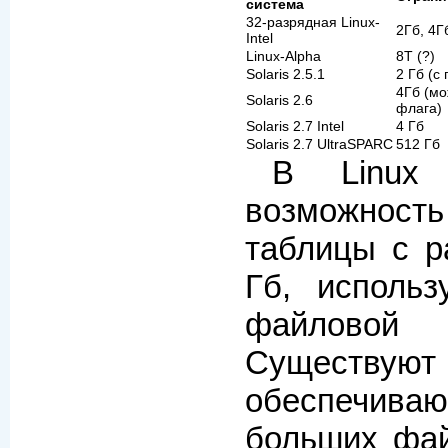
система
32-разрядная Linux-
2Гб, 4Г
Intel
Linux-Alpha
8T (?)
Solaris 2.5.1
2 Гб (с
4Гб (мо
Solaris 2.6
флага)
Solaris 2.7 Intel
4 Гб
Solaris 2.7 UltraSPARC
512 Гб
В Linux 
возможно
таблицы с р
Гб, исполь
файловой 
Существую
обеспечив
больших фай