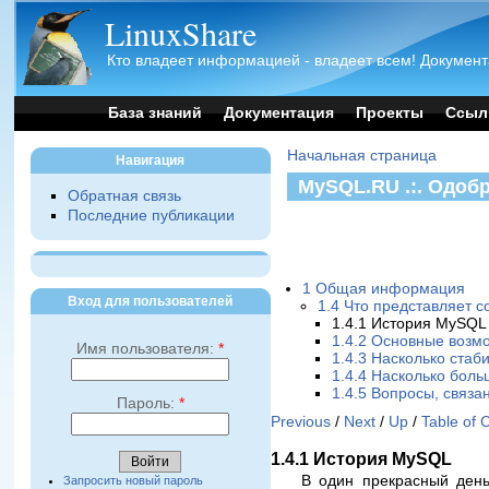
LinuxShare
Кто владеет информацией - владеет всем! Документ
База знаний
Документация
Проекты
Ссыл
Начальная страница
Навигация
MySQL.RU .:. Одоб
Обратная связь
Последние публикации
1 Общая информация
Вход для пользователей
1.4 Что представляет 
1.4.1 История MySQL
1.4.2 Основные воз
Имя пользователя:
*
1.4.3 Насколько ста
1.4.4 Насколько бол
1.4.5 Вопросы, связ
Пароль:
*
Previous
/
Next
/
Up
/
Table of 
1.4.1 История MySQL
В один прекрасный ден
Запросить новый пароль