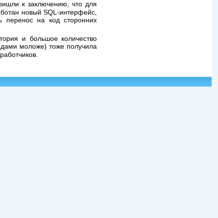
ришли к заключению, что для
работан новый SQL-интерфейс,
ь перенос на код сторонних
тория и большое количество
годами моложе) тоже получила
зработчиков.