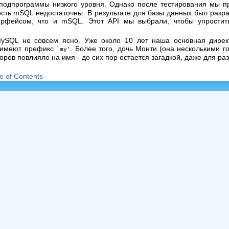
 подпрограммы низкого уровня. Однако после тестирования мы п
ость mSQL недостаточны. В результате для базы данных был раз
ерфейсом, что и mSQL. Этот API мы выбрали, чтобы упростит
ySQL не совсем ясно. Уже около 10 лет наша основная дирек
я имеют префикс
. Более того, дочь Монти (она несколькими 
`my'
торов повлияло на имя - до сих пор остается загадкой, даже для ра
e of Contents