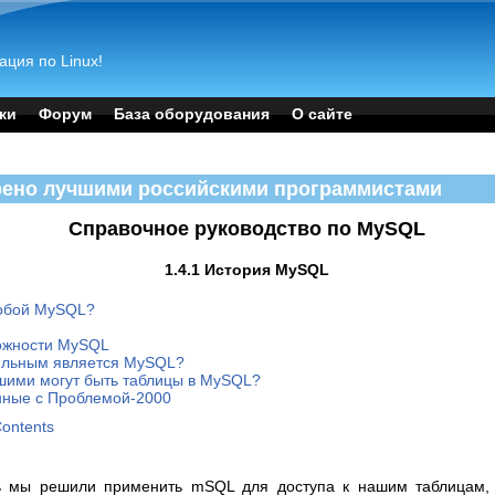
ация по Linux!
ки
Форум
База оборудования
О сайте
рено лучшими российскими программистами
Справочное руководство по MySQL
1.4.1 История MySQL
собой MySQL?
можности MySQL
бильным является MySQL?
ьшими могут быть таблицы в MySQL?
анные с Проблемой-2000
Contents
ь мы решили применить mSQL для доступа к нашим таблицам, 