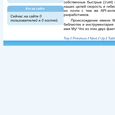
собственные быстрые (
)
ISAM
наших целей скорость и гибк
Кто на сайте
но почти с тем же API-инт
разработчиков.
Сейчас на сайте
0
Происхождение имени M
пользователей
и
0 гостей
.
библиотек и инструментари
имя My! Что из этих двух фак
Top
/
Previous
/
Next
/
Up
/
Tabl