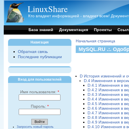
LinuxShare
Кто владеет информацией - владеет всем! Документ
База знаний
Документация
Проекты
Ссыл
Начальная страница
Навигация
MySQL.RU .:. Одоб
Обратная связь
Последние публикации
D История изменений и 
Вход для пользователей
D.4 Изменения в версии
D.4.1 Изменения в ве
D.4.2 Изменения в ве
Имя пользователя:
*
D.4.3 Изменения в ве
D.4.4 Изменения в ве
D.4.5 Изменения в ве
Пароль:
*
D.4.6 Изменения в ве
D.4.7 Изменения в ве
D.4.8 Изменения в ве
D.4.9 Изменения в ве
D.4.10 Изменения в в
Запросить новый пароль