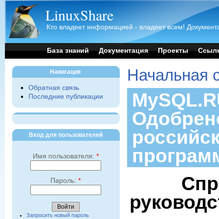
LinuxShare
Кто владеет информацией - владеет всем! Документа
База знаний
Документация
Проекты
Ссыл
Начальная 
Навигация
Обратная связь
MySQL.RU
Последние публикации
Одобрен
российс
Вход для пользователей
програм
Имя пользователя:
*
Спр
Пароль:
*
руководс
Запросить новый пароль