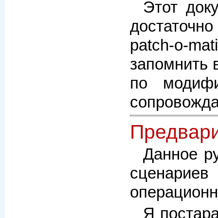
Этот док
достаточно
patch-o-ma
запомнить 
по модифи
сопровождае
Предвари
Данное ру
сценариев
операционн
Я постара