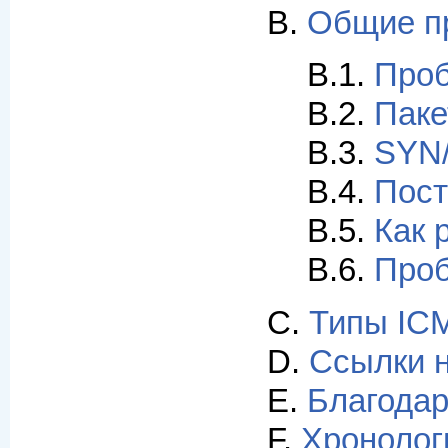
B.
Общие п
B.1.
Проб
B.2.
Паке
B.3.
SYN/
B.4.
Пост
B.5.
Как 
B.6.
Про
C.
Типы IC
D.
Ссылки н
E.
Благодар
F.
Хронолог