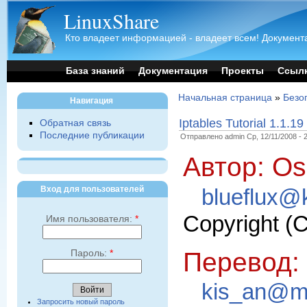
LinuxShare
Кто владеет информацией - владеет всем! Документа
База знаний
Документация
Проекты
Ссыл
Начальная страница
»
Безоп
Навигация
Iptables Tutorial 1.1.19
Обратная связь
Последние публикации
Отправлено admin Ср, 12/11/2008 - 
Автор: Os
Вход для пользователей
blueflux@k
Copyright (
Имя пользователя:
*
Перевод:
Пароль:
*
kis_an@ma
Запросить новый пароль