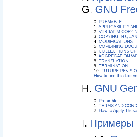
G.
GNU Free
0.
PREAMBLE
1.
APPLICABILITY AN
2.
VERBATIM COPYI
3.
COPYING IN QUAN
4.
MODIFICATIONS
5.
COMBINING DOC
6.
COLLECTIONS O
7.
AGGREGATION WI
8.
TRANSLATION
9.
TERMINATION
10.
FUTURE REVISIO
How to use this Licen
H.
GNU Gene
0.
Preamble
1.
TERMS AND CONDI
2.
How to Apply Thes
I.
Примеры 