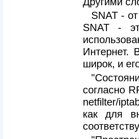
Другими сл
SNAT - от
SNAT - эт
использова
Интернет. 
широк, и ег
"Состояни
согласно R
netfilter/i
как для вн
соответств