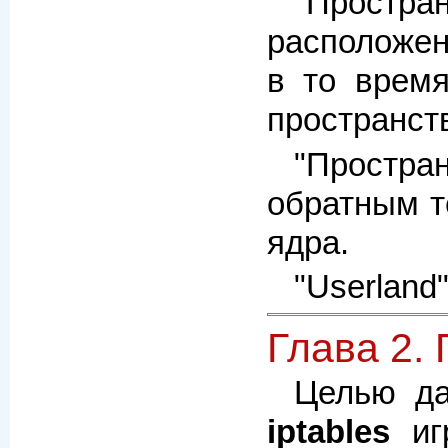
"Простра
расположен
в то врем
пространст
"Простран
обратным т
ядра.
"Userland
Глава 2.
Целью да
iptables
игр