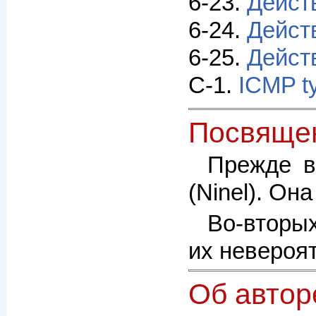
6-23.
Дейст
6-24.
Дейст
6-25.
Дейст
C-1.
ICMP t
Посвяще
Прежде в
(Ninel). Он
Во-вторых
их невероя
Об автор