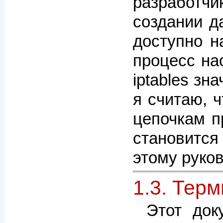
разработчи
создании д
доступно н
процесс на
iptables зн
я считаю, 
цепочкам п
становится 
этому руков
1.3. Тер
Этот док