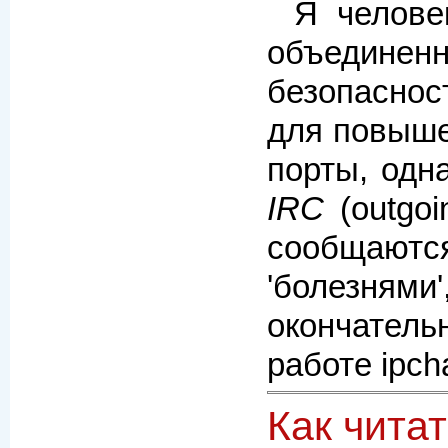
Я челове
объединен
безопаснос
для повыше
порты, одн
IRC
(outgoi
сообщаются
'болезням
окончатель
работе ipcha
Как читат