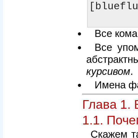
[blueflu
Все ком
Все упо
абстрактн
курсивом
.
Имена фа
Глава 1.
1.1. Поч
Скажем т