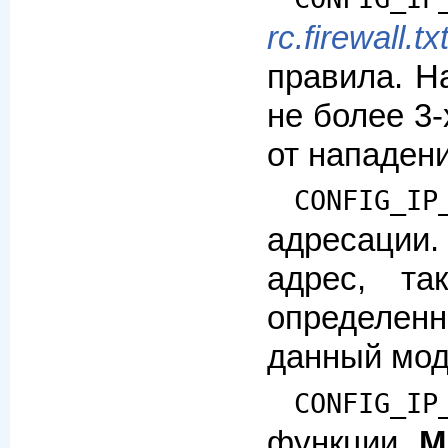
rc.firewall.tx
правила. Н
не более 3
от нападени
CONFIG_IP
адресации.
адрес, та
определен
данный мод
CONFIG_IP
функции
M