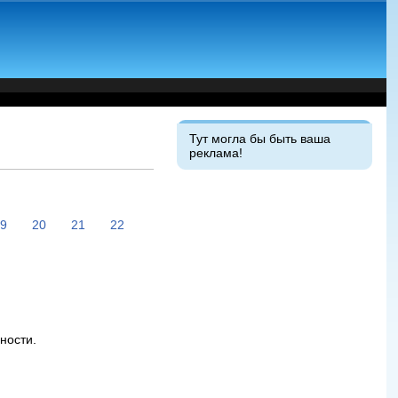
Тут могла бы быть ваша
реклама!
19
20
21
22
ности.