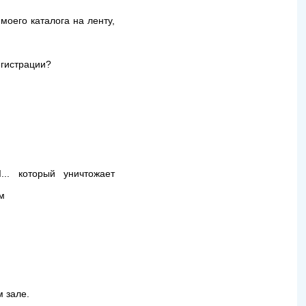
моего каталога на ленту,
егистрации?
.. который уничтожает
ем
 зале.