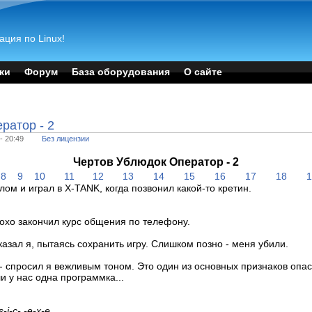
ация по Linux!
ки
Форум
База оборудования
О сайте
ратор - 2
- 20:49
Без лицензии
Чертов Ублюдок Оператор - 2
8
9
10
11
12
13
14
15
16
17
18
лом и играл в X-TANK, когда позвонил какой-то кретин.
плохо закончил курс общения по телефону.
сказал я, пытаясь сохранить игру. Слишком позно - меня убили.
 - спросил я вежливым тоном. Это один из основных признаков опас
ли у нас одна программка...
-i-c-.-e-x-e