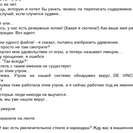
с ее нет.
щь, которую я хотел бы узнать: можно ли переписать содержимое 
случай, если случится худжее...
т или...
есь, у нас есть резервные копии! (Какая я скотина!) Как ваше имя р
трации. Вот идиот.
е ни одного файла! - я сказал, пытаясь изобразить удивление.
ы просто не там смотрите?
ортил мне удовольствие от игры, а теперь называет лжецом...
у прощения, я ошибся
 "Так всегда?"
ватель с таким именем не существует
ко этим утром...
ема. Утром на нашей системе обнаружен вирус...DE VINCI.
ги
ружка тоже работала этим утром, а я сейчас работаю под ее имен
и?
которые люди никогда не выучатся.
ла, мы уже нашли вирус...
о умерли
охранили на ленте
 вас есть увеличительное стекло и карандаш? Жду вас в машинном