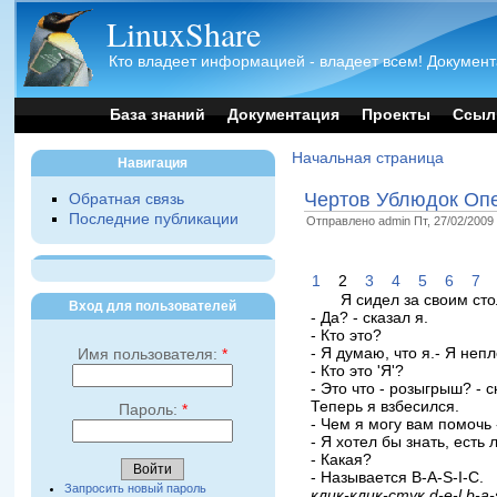
LinuxShare
Кто владеет информацией - владеет всем! Документ
База знаний
Документация
Проекты
Ссыл
Начальная страница
Навигация
Чертов Ублюдок Опе
Обратная связь
Последние публикации
Отправлено admin Пт, 27/02/2009 
1
2
3
4
5
6
7
Я сидел за своим сто
Вход для пользователей
- Да? - сказал я.
- Кто это?
- Я думаю, что я.- Я не
Имя пользователя:
*
- Кто это 'Я'?
- Это что - розыгрыш? - 
Теперь я взбесился.
Пароль:
*
- Чем я могу вам помочь
- Я хотел бы знать, есть 
- Какая?
- Hазывается B-A-S-I-C.
Запросить новый пароль
клик-клик-стук d-e-l b-a-s