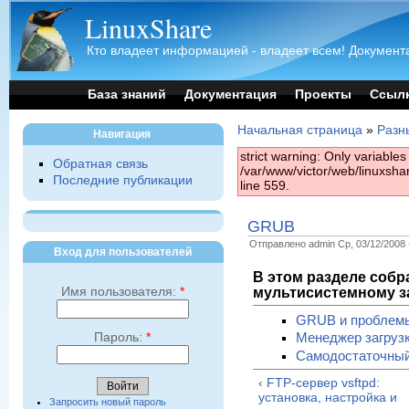
LinuxShare
Кто владеет информацией - владеет всем! Документа
База знаний
Документация
Проекты
Ссыл
Начальная страница
»
Разн
Навигация
strict warning: Only variable
Обратная связь
/var/www/victor/web/linuxsh
Последние публикации
line 559.
GRUB
Отправлено admin Ср, 03/12/2008 
Вход для пользователей
В этом разделе собр
мультисистемному з
Имя пользователя:
*
GRUB и проблемы
Пароль:
*
Менеджер загру
Самодостаточны
‹ FTP-сервер vsftpd:
установка, настройка и
Запросить новый пароль