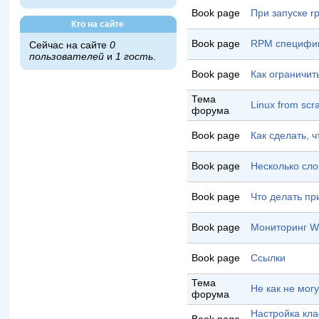
Book page
При запуске r
Кто на сайте
Book page
RPM специфи
Сейчас на сайте
0
пользователей
и
1 гость
.
Book page
Как ограничит
Тема
Linux from sc
форума
Book page
Как сделать, 
Book page
Несколько сло
Book page
Что делать при
Book page
Мониторинг W
Book page
Ссылки
Тема
Не как не мог
форума
Настройка кла