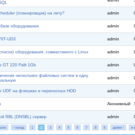
admin
SQL
cheduler (планировщик) на лету?
admin
 базе оборудования
admin
70T-UD3
admin
список) оборудования, совместимого с Linux
admin
e GT 220 Palit 1Gb
admin
инение нескольких файловых систем в одну
admin
уальную
е UDF на флешках и переносных HDD
admin
u
Анонимный
вой RBL (DNSBL) сервер
admin
чало
‹ назад
1
2
3
4
5
6
7
8
9
далее ›
в 