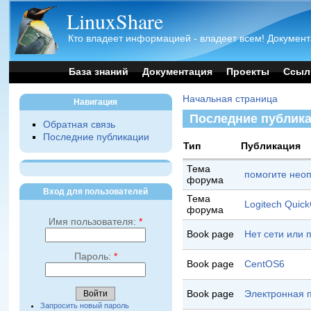
LinuxShare
Кто владеет информацией - владеет всем! Документ
База знаний
Документация
Проекты
Ссыл
Начальная страница
Навигация
Последние публик
Обратная связь
Последние публикации
Тип
Публикация
Тема
помогите нео
форума
Вход для пользователей
Тема
Logitech Quic
форума
Имя пользователя:
*
Book page
Нет сети или 
Пароль:
*
Book page
CentOS6
Book page
Электронная 
Запросить новый пароль