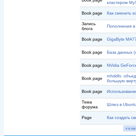
Book page
кластером My
Book page
Как сменить s
Запись
Пополнения в
блога
Book page
GigaByte MA7
Book page
База данных (
Book page
NVidia GeForc
mhddfs: объед
Book page
большую вирт
Book page
Использовани
Тема
Шлюз в Ubunt
форума
Page
Как создать с
« в на