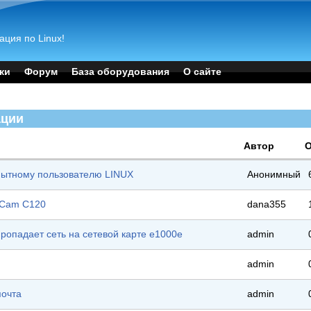
ация по Linux!
ки
Форум
База оборудования
О сайте
ации
Автор
пытному пользователю LINUX
Анонимный
kCam C120
dana355
пропадает сеть на сетевой карте e1000e
admin
admin
почта
admin