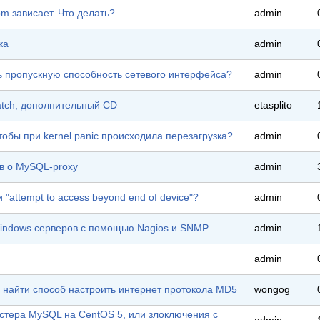
pm зависает. Что делать?
admin
ка
admin
ь пропускную способность сетевого интерфейса?
admin
ratch, дополнительный CD
etasplito
чтобы при kernel panic происходила перезагрузка?
admin
в о MySQL-proxy
admin
 "attempt to access beyond end of device"?
admin
indows серверов с помощью Nagios и SNMP
admin
admin
у найти способ настроить интернет протокола MD5
wongog
стера MySQL на CentOS 5, или злоключения с