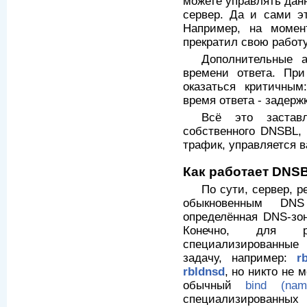
можете управлять дан
сервер. Да и сами э
Например, на момент 
прекратил свою работу
Дополнительные 
времени ответа. Пр
оказаться критичным
время ответа - задерж
Всё это застав
собственного DNSBL, 
трафик, управляется в
Как работает DNS
По сути, сервер, 
обыкновенным DNS
определённая DNS-зо
Конечно, для р
специализированные
задачу, например:
r
rbldnsd
, но никто не 
обычный
bind (nam
специализированных