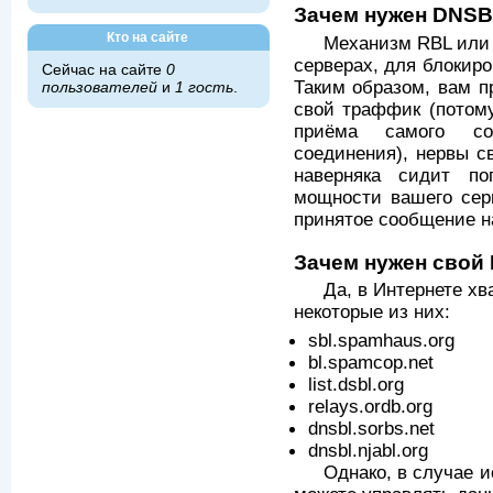
Зачем нужен DNS
Кто на сайте
Механизм RBL или 
серверах, для блокиро
Сейчас на сайте
0
Таким образом, вам п
пользователей
и
1 гость
.
свой траффик (потому
приёма самого со
соединения), нервы с
наверняка сидит по
мощности вашего серв
принятое сообщение н
Зачем нужен свой
Да, в Интернете хв
некоторые из них:
sbl.spamhaus.org
bl.spamcop.net
list.dsbl.org
relays.ordb.org
dnsbl.sorbs.net
dnsbl.njabl.org
Однако, в случае и