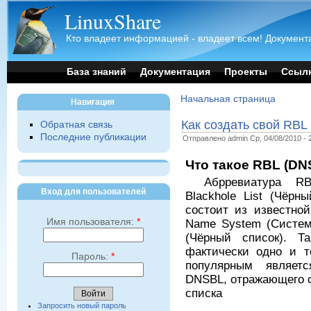
LinuxShare
Кто владеет информацией - владеет всем! Документа
База знаний
Документация
Проекты
Ссыл
Начальная страница
Навигация
Как создать свой RBL
Обратная связь
Последние публикации
Отправлено admin Ср, 04/08/2010 - 
Что такое RBL (DN
Абрревиатура RB
Вход для пользователей
Blackhole List (Чёрн
состоит из известно
Имя пользователя:
*
Name System (Система
(Чёрный список). 
фактически одно и 
Пароль:
*
популярным являетс
DNSBL, отражающего с
списка
Запросить новый пароль