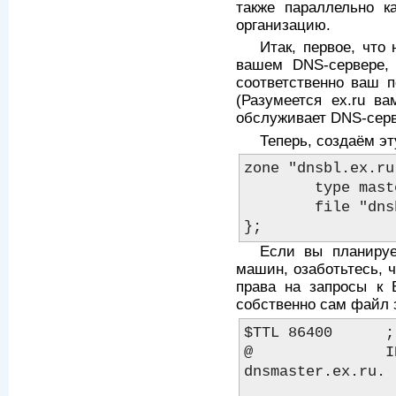
также параллельно 
организацию.
Итак, первое, что 
вашем DNS-сервере,
соответственно ваш п
(Разумеется ex.ru в
обслуживает DNS-серв
Теперь, создаём э
zone "dnsbl.ex.ru
        type master;

        file "dnsbl.ex.ru.zone";

Если вы планируе
машин, озаботьтесь, 
права на запросы к 
собственно сам файл зо
$TTL 86400      ;
@               I
dnsmaster.ex.ru. (
                        2004032