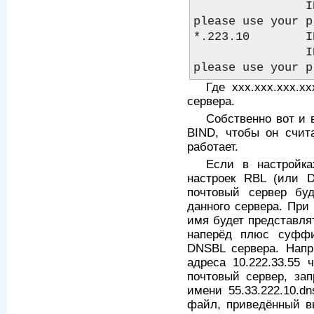
                IN TXT "IP range in black list, 
please use your p
*.223.10        I
                IN TXT "IP range in black list, 
Где xxx.xxx.xxx.x
сервера.
Собственно вот и 
BIND, чтобы он счит
работает.
Если в настройка
настроек RBL (или DN
почтовый сервер бу
данного сервера. При
имя будет представля
наперёд плюс суфф
DNSBL сервера. Напр
адреса 10.222.33.55 
почтовый сервер, за
имени 55.33.222.10.dn
файл, приведённый в