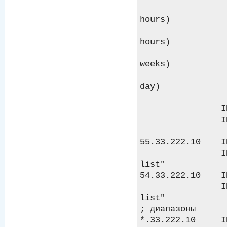
                        7200      
hours)

                        5400      
hours)

                        1814400  
weeks)

                        86400     
day)

                  
                IN NS   ns1.ex.ru.

                IN A    xxx.xxx.xxx.xxx

55.33.222.10    I
                IN TXT "your address in black 
list"

54.33.222.10    I
                IN TXT "your address in black 
list"

; диапазоны

*.33.222.10     I