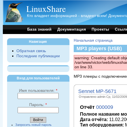
LinuxShare
Кто владеет информацией - владеет всем! Документа
База знаний
Документация
Проекты
Ссыл
Начальная страница
Навигация
MP3 players (USB)
Обратная связь
Последние публикации
warning: Creating default obj
/var/www/victor/web/linuxsh
on line 33.
MP3 плееры с подключение
Вход для пользователей
Имя пользователя:
*
Sennet MP-5671
Отправлено admin Ср, 11/02/2009 
Пароль:
*
Отчёт
000009
Полное название мо
Дата отчёта:
11.02.20
Тип оборудования:
M
Запросить новый пароль