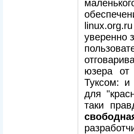
малень
обеспечени
linux.org
уверенно 
пользов
отговарив
юзера от
Туксом: и
для "крас
таки прав
свободна
разработч