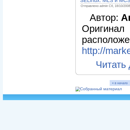
SELinux. MLS и MCS:
Отправлено admin Сб, 18/10/2008
Автор:
А
Оригина
распо
http://mark
Читать
« в начало