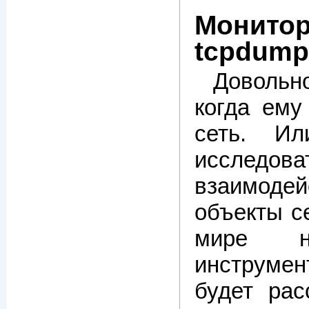
Монитор
tcpdump
Довольн
когда ему
сеть. И
исследова
взаимод
объекты с
мире
нап
инструме
будет рас