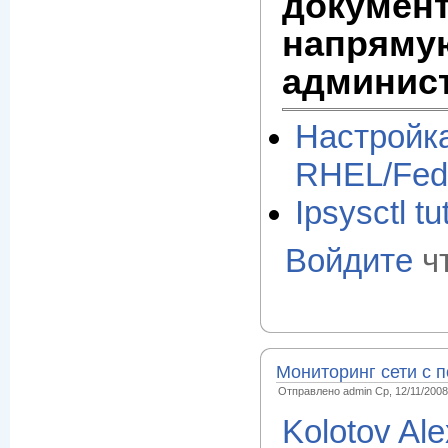
документ
напрямую
админист
Настройка
RHEL/Fed
Ipsysctl tu
Войдите
ч
Мониторинг сети с 
Отправлено admin Ср, 12/11/2008 
Kolotov Al