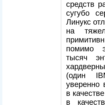
средств ра
сугубо с
Линукс от
на тяже
примитивных
помимо э
тысяч эн
хардверн
(один IB
уверенно 
в качестве
в качест