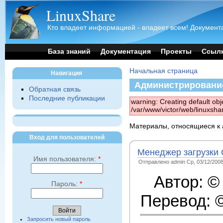
LinuxShare
Кто владеет информацией - владеет всем! Документа
База знаний
Документация
Проекты
Ссыл
Начальная страница
Навигация
Администрировани
Обратная связь
Последние публикации
warning: Creating default obj
/var/www/victor/web/linuxsha
Материалы, относящиеся к 
Вход для пользователей
Менеджер загрузк
Имя пользователя:
*
Отправлено admin Ср, 03/12/2008
Автор: 
Пароль:
*
Перевод: 
Запросить новый пароль