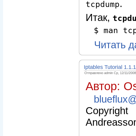
.
tcpdump
Итак,
tcpd
$ man tc
Читать 
Iptables Tutorial 1.1.
Отправлено admin Ср, 12/11/2008 
Автор: O
blueflux@
Copyrig
Andreasso