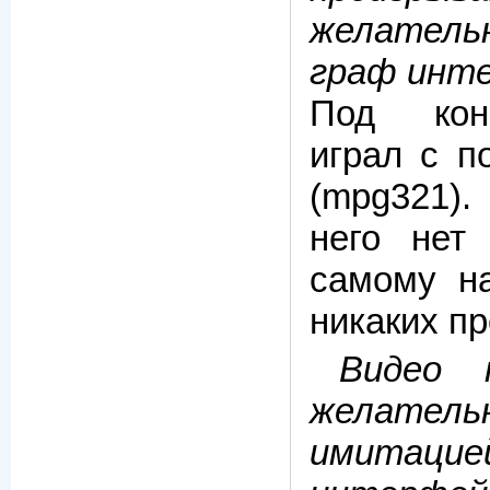
желатель
граф инт
Под кон
играл с 
(mpg321)
него нет
самому на
никаких пр
Видео п
желате
имитац