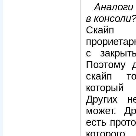
Аналоги
в консоли
Скайп
прориета
с закрыт
Поэтому 
скайп т
который
Других 
может. Др
есть прото
которог