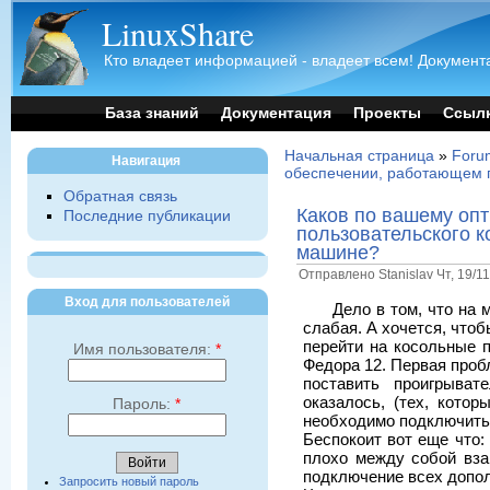
LinuxShare
Кто владеет информацией - владеет всем! Документа
База знаний
Документация
Проекты
Ссыл
Начальная страница
»
Foru
Навигация
обеспечении, работающем п
Обратная связь
Каков по вашему оп
Последние публикации
пользовательского к
машине?
Отправлено Stanislav Чт, 19/11
Вход для пользователей
Дело в том, что на 
слабая. А хочется, что
перейти на косольные 
Имя пользователя:
*
Федора 12. Первая проб
поставить проигрыват
оказалось, (тех, кото
Пароль:
*
необходимо подключить,
Беспокоит вот еще что:
плохо между собой вза
подключение всех допо
Запросить новый пароль