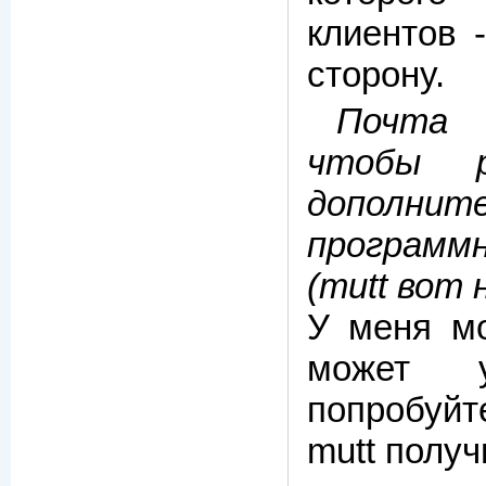
клиентов 
сторону.
Почта 
чтобы р
дополнит
програм
(mutt вот
У меня мо
может
попробуй
mutt получ