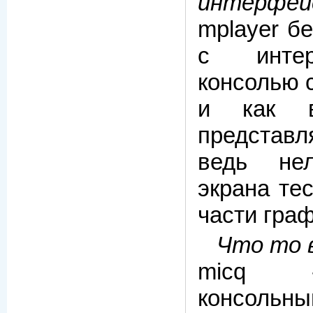
интерфей
mplayer б
с инте
консолью 
и как 
представл
ведь не
экрана те
части граф
Что то в
micq 
консольны