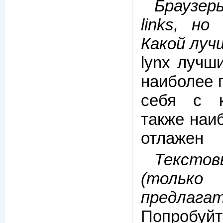
Браузер
links, н
Какой луч
lynx лучш
наиболее 
себя с к
также наи
отлажен
Тексто
(толь
предлагат
Попробу