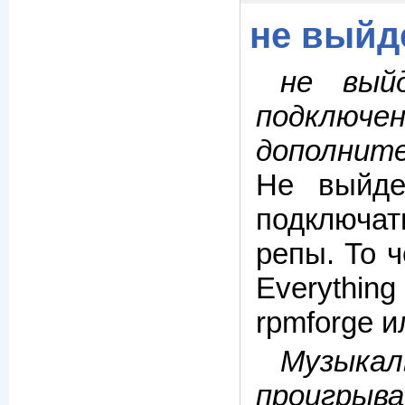
не выйд
не вый
подклю
дополните
Не выйде
подключа
репы. То ч
Everythi
rpmforge и
Музыкал
проигрыва