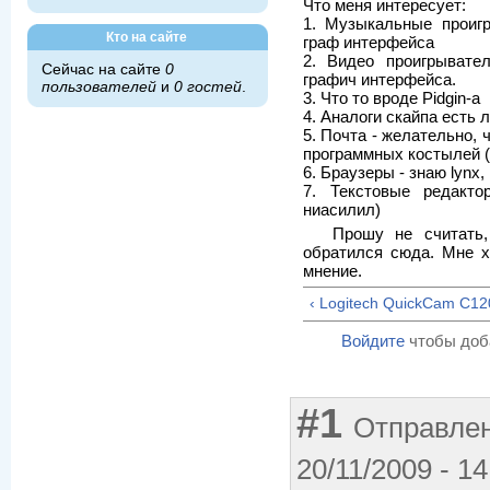
Что меня интересует:
1. Музыкальные проиг
Кто на сайте
граф интерфейса
2. Видео проигрывате
Сейчас на сайте
0
графич интерфейса.
пользователей
и
0 гостей
.
3. Что то вроде Pidgin-a
4. Аналоги скайпа есть 
5. Почта - желательно,
программных костылей (
6. Браузеры - знаю lynx,
7. Текстовые редакто
ниасилил)
Прошу не считать,
обратился сюда. Мне х
мнение.
‹ Logitech QuickCam C12
Войдите
чтобы доб
#1
Отправлен
20/11/2009 - 14