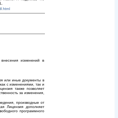
L.
dl.html
 внесения изменений в
ля или иные документы в
как с изменениями, так и
цензия также позволяет
твенность за изменения,
зведения, производные от
щая Лицензия дополняет
 свободного программного