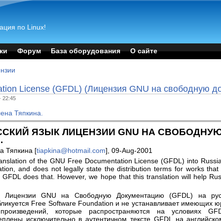
ация по Linux!
ки
Форум
База оборудования
О сайте
нзии
tion License (GFDL) (Лицензия GNU на свободную д
- 22:45
ена Тяпкина.
ССКИЙ ЯЗЫК ЛИЦЕНЗИИ GNU НА СВОБОДНУ
.
а Тяпкина [
tiapkina@hotmail.com
], 09-Aug-2001
 translation of the GNU Free Documentation License (GFDL) into Russia
ion, and does not legally state the distribution terms for works tha
the GFDL does that. However, we hope that this translation will help R
д Лицензии GNU на Свободную Документацию (GFDL) на рус
ликуется Free Software Foundation и не устанавливает имеющих ю
 произведений, которые распространяются на условиях GF
еплены исключительно в аутентичном тексте GFDL на английско