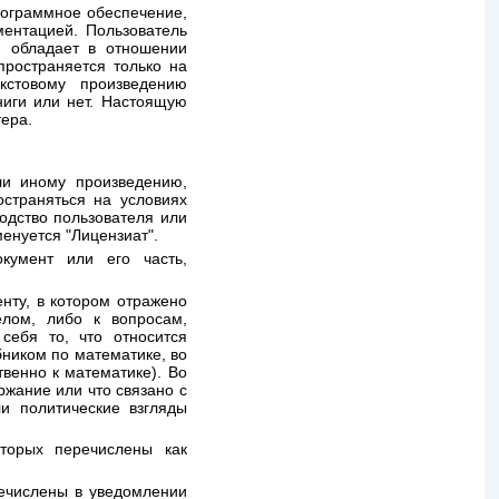
рограммное обеспечение,
ментацией. Пользователь
н обладает в отношении
пространяется только на
кстовому произведению
ниги или нет. Настоящую
ера.
ли иному произведению,
страняться на условиях
одство пользователя или
енуется "Лицензиат".
кумент или его часть,
нту, в котором отражено
лом, либо к вопросам,
себя то, что относится
бником по математике, во
венно к математике). Во
ржание или что связано с
и политические взгляды
торых перечислены как
речислены в уведомлении