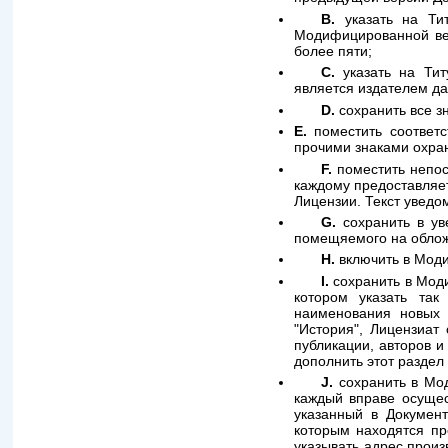
B.
указать на Тит
Модифицированной вер
более пяти;
C.
указать на Тит
является издателем да
D.
сохранить все з
E.
поместить соответс
прочими знаками охран
F.
поместить непос
каждому предоставляе
Лицензии. Текст уведо
G.
сохранить в ув
помещяемого на облож
H.
включить в Моди
I.
сохранить в Моди
котором указать так
наименования новых 
"История", Лицензиат
публикации, авторов и
дополнить этот раздел
J.
сохранить в Мод
каждый вправе осущес
указанный в Докумен
которым находятся пр
указывать адрес произ