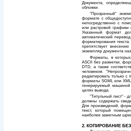
Документа, определяющ
обложки.
"Прозрачный" экзе
формате с общедоступно
непосредственно с пом
или растровой графики 
Указанный формат дол
автоматический перевод
форматирования текста.
препятствует внесению
экземпляр документа на
Форматы, в которых
ASCII без разметки, фо
DTD, а также соответс
человеком. "Непрозрач
редактировать только с
форматы SGML или XML, 
генерируемый машиной 
целях вывода.
"Титульный лист" - 
должны содержать сведе
Для произведений, форм
текст, который помеще
наиболее заметным шри
2. КОПИРОВАНИЕ БЕ