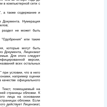
ии в компьютерной сети с
", а также содержание и
в Документа. Нумерация
елов;
 раздел не может быть
"Одобрения" или такие
я, которые могут быть
из Документа, Лицензиат
емые. Для этого следует
фицированной версии,
названий всех остальных
при условии, что в него
ронами, например оценки
в качестве официального
и Текст, помещаемый на
ней страницы обложки. К
ого лица на основании
 страницах обложки. Если
ого действует Лицензиат,