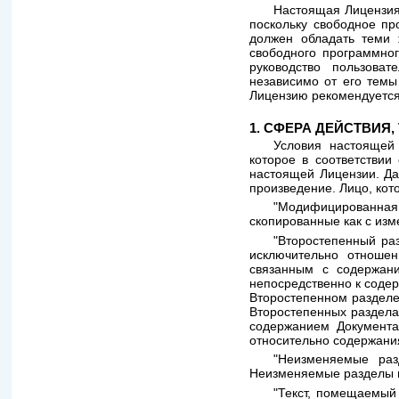
Настоящая Лицензия
поскольку свободное пр
должен обладать теми 
свободного программног
руководство пользова
независимо от его темы
Лицензию рекомендуется
1. СФЕРА ДЕЙСТВИЯ
Условия настоящей
которое в соответстви
настоящей Лицензии. Да
произведение. Лицо, кот
"Модифицированная
скопированные как с изм
"Второстепенный ра
исключительно отноше
связанным с содержани
непосредственно к содер
Второстепенном разделе
Второстепенных разделах
содержанием Документа
относительно содержани
"Неизменяемые раз
Неизменяемые разделы 
"Текст, помещаемый