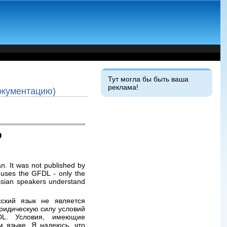
Тут могла бы быть ваша
реклама!
окументацию)
Ю
n. It was not published by
t uses the GFDL - only the
ussian speakers understand
ский язык не является
ридическую силу условий
DL. Условия, имеющие
м языке. Я надеюсь, что