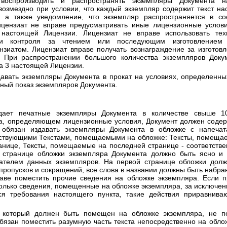
 воспроизводить и распространять экземпляры Документа 
возмездно при условии, что каждый экземпляр содержит текст на
, а также уведомление, что экземпляр распространяется в со
ицензиат не вправе предусматривать иные лицензионные услови
настоящей Лицензии. Лицензиат не вправе использовать тех
или контроля за чтением или последующим изготовлением 
зиатом. Лицензиат вправе получать вознаграждение за изготов
. При распространении большого количества экземпляров Доку
а 3 настоящей Лицензии.
давать экземпляры Документа в прокат на условиях, определенн
ный показ экземпляров Документа.
дает печатные экземпляры Документа в количестве свыше 10
а, определяющем лицензионные условия, Документ должен содер
т обязан издавать экземпляры Документа в обложке с напеча
тствующими Текстами, помещаемыми на обложке: Тексты, помеща
ранице, Тексты, помещаемые на последней странице - соответстве
 странице обложки экземпляра Документа должно быть ясно и р
дателем данных экземпляров. На первой странице обложки долж
 пропусков и сокращений, все слова в названии должны быть набр
аве поместить прочие сведения на обложке экземпляра. Если 
олько сведения, помещенные на обложке экземпляра, за исключен
я требования настоящего пункта, такие действия приравнива
 который должен быть помещен на обложке экземпляра, не по
бязан поместить разумную часть текста непосредственно на облож