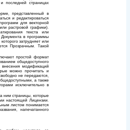
 и последней страницах
орме, представленный в
аться и редактироваться
программ для векторной
или растровой графики).
атирования текста или
а Документа в программы
которого затрудняет или
ется Прозрачным. Такой
ключают простой формат
зованием общедоступного
я внесения модификаций
орые можно прочитать и
свободно не передаются,
общедоступными, а также
торами исключительно в
за ним страницы, которые
ями настоящей Лицензии.
льным листом понимается
азвания, напечатанного