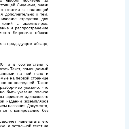
на любом носителе за
стоящей Лицензии, знаки
ответствии с настоящей
я дополнительно к тем,
нические стредства для
копий с экземпляров,
ление и распространение
мента Лицензиат обязан
ых в предыдущем абзаце,
0, и в соответствии с
жать Текст, помещаемый
танными на ней ясно и
емые на первой странице
нно на последней. Также
азборчиво указано, что
но быть указано полное
аны шрифтом одинакового
при издании экземпляров
ием названия Документа,
ются к копированию без
зволяет напечатать его
ке, а остальной текст на