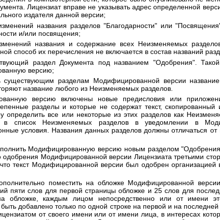
умента. Лицензиат вправе не указывать адрес определенной верс
льного издателя данной версии;
изменений названия разделов "Благодарности" или "Посвящения
ности и/или посвящения;
изменений названия и содержание всех Неизменяемых раздело
ной способ их перечисления не включается в состав названий разд
твующий раздел Документа под названием "Одобрения". Такой
ованную версию;
 существующим разделам Модифицированной версии название 
торяют название любого из Неизменяемых разделов.
ванную версию включены новые предисловия или приложени
епенные разделы и которые не содержат текст, скопированный 
у определить все или некоторые из этих разделов как Неизменя
я в список Неизменяемых разделов в уведомлении в Моди
ные условия. Названия данных разделов должны отличаться от 
ополнить Модифицированную версию новым разделом "Одобрения" 
 одобрения Модифицированной версии Лицензиата третьими сто
, что текст Модифицированной версии был одобрен организацией 
дополнительно поместить на обложке Модифицированной верси
й пяти слов для первой страницы обложке и 25 слов для послед
на обложке, каждым лицом непосредственно или от имени эт
быть добавлено только по одной строке на первой и на последней
цензиатом от своего имени или от имени лица, в интересах котор