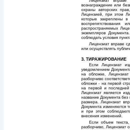
Лицензиат вправе
вознаграждение или без
охраны авторских прав
Лицензией, при этом Л
которые закреплены в 
воспрепятствования 
распространяемых Лицен
экземпляров Документа
соблюдать условия пункт
Лицензиат вправе с
или осуществлять публич
3. ТИРАЖИРОВАНИЕ
Если Лицензиат из
уведомлением Документ
на обложке, Лицензиа
разборчиво соответстве
обложки - на первой ст
на первой и последней
Лицензиат является из
название Документа без
размера. Лицензиат впр
Документа изменяются т
и при этом соблюдаютс
внесения изменений.
Если объем текста,
разборчиво, Лицензиат о