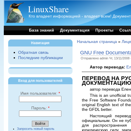
LinuxShare
Кто владеет информацией - владеет всем! Документ
База знаний
Документация
Проекты
Ссыл
Начальная страница
»
Лице
Навигация
GNU Free Documenta
Обратная связь
Последние публикации
Отправлено admin Чт, 13/11/2008 
Автор перевода:
Ел
ПЕРЕВОД НА РУ
Вход для пользователей
ДОКУМЕНТАЦИЮ
автор перевода Елен
Имя пользователя:
*
This is an unofficial
the Free Software Foundat
original English text of 
Пароль:
*
the GFDL better.
Настоящий перево
официальным. Он не пуб
для распространения
Запросить новый пароль
юридическую силу, закр