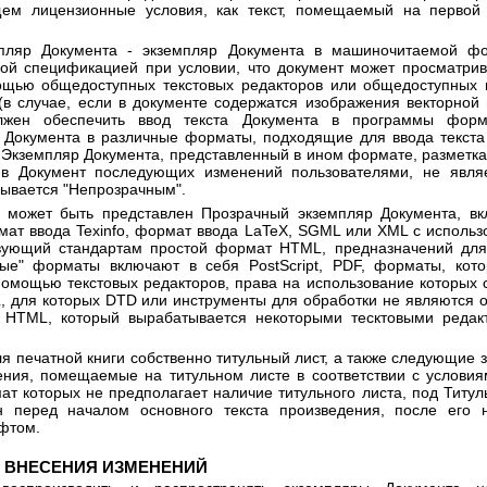
ем лицензионные условия, как текст, помещаемый на первой
мпляр Документа - экземпляр Документа в машиночитаемой ф
й спецификацией при условии, что документ может просматрив
ощью общедоступных текстовых редакторов или общедоступных 
(в случае, если в документе содержатся изображения векторной 
жен обеспечить ввод текста Документа в программы форм
 Документа в различные форматы, подходящие для ввода текст
 Экземпляр Документа, представленный в ином формате, разметка 
 в Документ последующих изменений пользователями, не явля
зывается "Непрозрачным".
 может быть представлен Прозрачный экземпляр Документа, в
рмат ввода Texinfo, формат ввода LaTeX, SGML или XML с исполь
твующий стандартам простой формат HTML, предназначений дл
ные" форматы включают в себя PostScript, PDF, форматы, кот
 помощью текстовых редакторов, права на использование которых 
для которых DTD или инструменты для обработки не являются 
HTML, который вырабатывается некоторыми тесктовыми редак
для печатной книги собственно титульный лист, а также следующие 
ния, помещаемые на титульном листе в соответствии с услови
ат которых не предполагает наличие титульного листа, под Титу
н перед началом основного текста произведения, после его н
фтом.
З ВНЕСЕНИЯ ИЗМЕНЕНИЙ