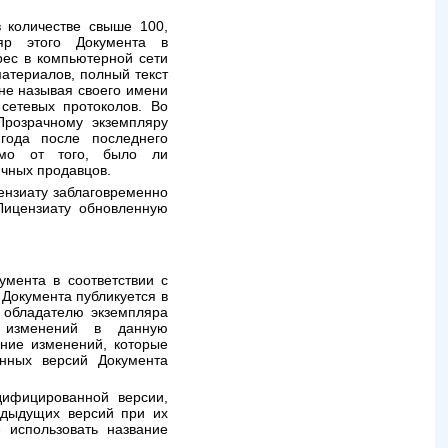
 количестве свыше 100,
яр этого Документа в
ес в компьютерной сети
атериалов, полный текст
не называя своего имени
сетевых протоколов. Во
Прозрачному экземпляру
года после последнего
симо от того, было ли
ичных продавцов.
ензиату заблаговременно
 Лицензиату обновленную
мента в соответствии с
Документа публикуется в
у обладателю экземпляра
 изменений в данную
ние изменений, которые
нных версий Документа
ифицированной версии,
едыдущих версий при их
 использовать название