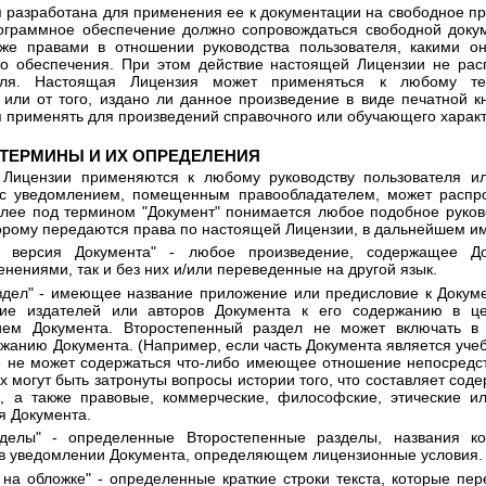
 разработана для применения ее к документации на свободное п
ограммное обеспечение должно сопровождаться свободной доку
же правами в отношении руководства пользователя, какими о
о обеспечения. При этом действие настоящей Лицензии не рас
теля. Настоящая Лицензия может применяться к любому те
 или от того, издано ли данное произведение в виде печатной к
 применять для произведений справочного или обучающего характ
, ТЕРМИНЫ И ИХ ОПРЕДЕЛЕНИЯ
 Лицензии применяются к любому руководству пользователя и
и с уведомлением, помещенным правообладателем, может распро
лее под термином "Документ" понимается любое подобное руков
орому передаются права по настоящей Лицензии, в дальнейшем им
 версия Документа" - любое произведение, содержащее До
енениями, так и без них и/или переведенные на другой язык.
здел" - имеющее название приложение или предисловие к Докуме
ние издателей или авторов Документа к его содержанию в це
ем Документа. Второстепенный раздел не может включать в 
жанию Документа. (Например, если часть Документа является уче
 не может содержаться что-либо имеющее отношение непосредст
 могут быть затронуты вопросы истории того, что составляет соде
, а также правовые, коммерческие, философские, этические ил
я Документа.
делы" - определенные Второстепенные разделы, названия ко
в уведомлении Документа, определяющем лицензионные условия.
 на обложке" - определенные краткие строки текста, которые пе