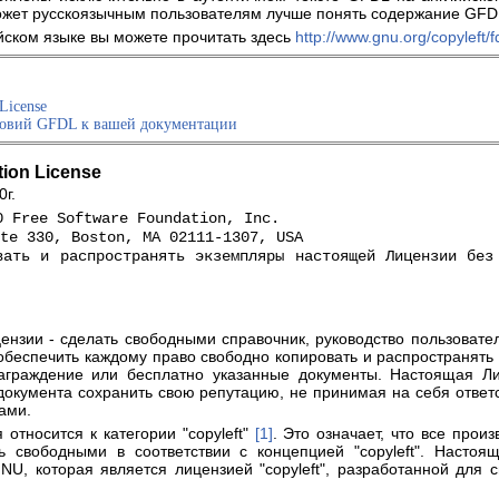
жет русскоязычным пользователям лучше понять содержание GFD
йском языке вы можете прочитать здесь
http://www.gnu.org/copyleft/f
License
ловий GFDL к вашей документации
ion License
0г.
0 Free Software Foundation, Inc.
ite 330, Boston, MA 02111-1307, USA
вать и распространять экземпляры настоящей Лицензии без
ензии - сделать свободными справочник, руководство пользовате
обеспечить каждому право свободно копировать и распространять 
награждение или бесплатно указанные документы. Настоящая Ли
документа сохранить свою репутацию, не принимая на себя ответс
ами.
относится к категории "copyleft"
[1]
. Это означает, что все прои
ь свободными в соответствии с концепцией "copyleft". Настоя
GNU, которая является лицензией "copyleft", разработанной для