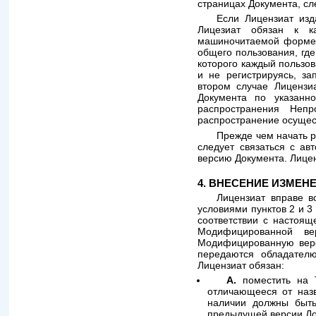
страницах Документа, сл
Если Лицензиат изд
Лицезиат обязан к к
машиночитаемой форме 
общего пользования, гд
которого каждый пользо
и не регистрируясь, з
втором случае Лицензи
Документа по указанн
распространения Непр
распространение осущес
Прежде чем начать 
следует связаться с ав
версию Документа. Лицен
4. ВНЕСЕНИЕ ИЗМЕН
Лицензиат вправе в
условиями пунктов 2 и 
соответствии с настоящ
Модифицированной в
Модифицированную верс
передаются обладател
Лицензиат обязан:
A.
поместить на 
отличающееся от наз
наличии должны быть
предыдущей версии До