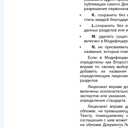
публикации самого Док
разрешения первонача
K.
сохранить без 
стиль каждой благодар
L.
сохранить без 
данных разделов или и
M.
удалить сущес
включен в Модифицир
N.
не присваивать
названия, которые пов
Если в Модифициро
определены как Второст
вправе по своему выбор
добавить их названи
определяющем лицензион
разделов.
Лицензиат вправе д
включены исключительно
экспертов или указания
определения стандарта.
Лицензиат вправе 
обложке, не превышающи
Тексту, помещаемому 
соглашения с ним может 
на обложке Документа Ли