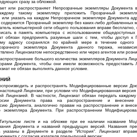
едующих сразу за обложкой.
ает или распространяет Непрозрачные экземпляры Документа в
аждому такому экземпляру приложить Прозрачный экземпл
или указать на каждом Непрозрачном экземпляре Документа адр
е содержится Прозрачный экземпляр без каких-либо добавленных м
ватель компьютерной сети общего пользования вправе бесплатно, 
аписать в память компьютера с использованием общедоступных 
ат обязан предпринять разумные шаги с тем, чтобы доступ к 
ому адресу сохранялся по крайней мере в течение одного 
озрачного экземпляра Документа данного тиража, незави
твлено Лицензиатом непосредственно или через агентов или розн
распространение большого количества экземпляров Документа Лиц
торами Документа, чтобы они имели возможность предоставить
зиат не обязан выполнять данное условие.
ЕНИЙ
оспроизводить и распространять Модифицированные версии Доку
3 настоящей Лицензии, при условии что Модифицированная версия 
ей Лицензией. В частности, Лицензиат обязан передать каждом
ерсии Документа права на распространение и внесение
ию Документа, аналогично правам на распространение и внесе
ю экземпляра Документа. При распространении Модифицирова
Титульном листе и на обложке при ее наличии название Мод
вания Документа и названий предыдущих версий. Названия пр
 указаны в Документе в разделе "История". Лицензиат вправе
кумента с согласия издателя предыдущей версии;