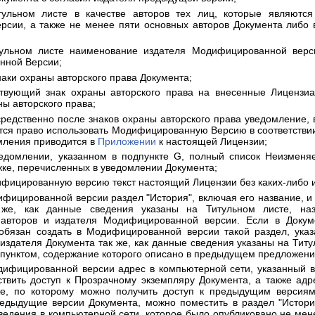
ульном листе в качестве авторов тех лиц, которые являютс
сии, а также не менее пяти основных авторов Документа либо в
ульном листе наименование издателя Модифицированной верси
нной Версии;
наки охраны авторского права Документа;
твующий знак охраны авторского права на внесенные Лицензи
ы авторского права;
редственно после знаков охраны авторского права уведомление, в
тся право использовать Модифицированную Версию в соответстви
мления приводится в
Приложении
к настоящей Лицензии;
едомлении, указанном в подпункте G, полный список Неизменяе
ке, перечисленных в уведомлении Документа;
фицированную версию текст настоящий Лицензии без каких-либо 
фицированной версии раздел "История", включая его название, и 
 же, как данные сведения указаны на Титульном листе, наз
авторов и издателя Модифицированной версии. Если в Докуме
 обязан создать в Модифицированной версии такой раздел, указ
 издателя Документа так же, как данные сведения указаны на Тит
 пунктом, содержание которого описано в предыдущем предложени
ифицированной версии адрес в компьютерной сети, указанный в
твить доступ к Прозрачному экземпляру Документа, а также адр
те, по которому можно получить доступ к предыдущим версиям
едыдущие версии Документа, можно поместить в раздел "Истори
ведения в компьютерной сети, которое было опубликовано не мен