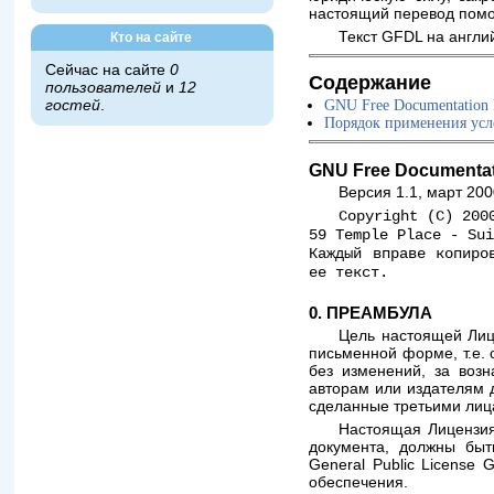
настоящий перевод помо
Текст GFDL на англи
Кто на сайте
Сейчас на сайте
0
Содержание
пользователей
и
12
GNU Free Documentation 
гостей
.
Порядок применения ус
GNU Free Documentat
Версия 1.1, март 200
Copyright (C) 200
59 Temple Place - Su
Каждый вправе копиро
ее текст.
0. ПРЕАМБУЛА
Цель настоящей Лиц
письменной форме, т.е. 
без изменений, за воз
авторам или издателям 
сделанные третьими лиц
Настоящая Лицензия 
документа, должны быт
General Public License 
обеспечения.