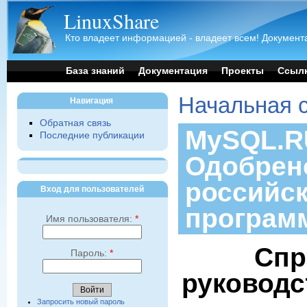
LinuxShare
Кто владеет информацией - владеет всем! Документа
База знаний
Документация
Проекты
Ссыл
Начальная 
Навигация
Обратная связь
MySQL.RU
Последние публикации
Одобрен
российс
Вход для пользователей
програм
Имя пользователя:
*
Спр
Пароль:
*
руководс
Запросить новый пароль