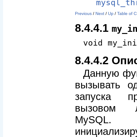
mysql_th
Previous
/
Next
/
Up
/
Table of 
8.4.4.1
my_i
void my_ini
8.4.4.2 Оп
Данную фу
вызывать о
запуска п
вызовом 
MySQL. 
инициализир