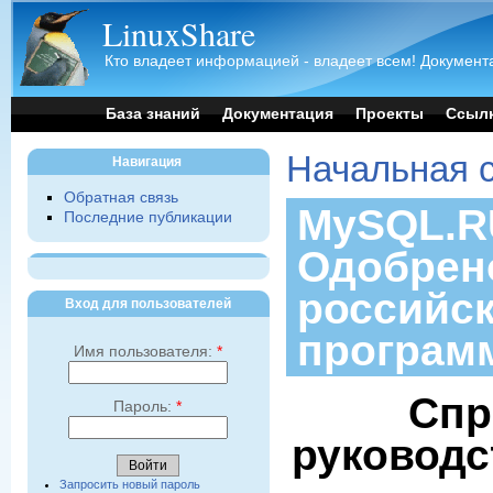
LinuxShare
Кто владеет информацией - владеет всем! Документа
База знаний
Документация
Проекты
Ссыл
Начальная 
Навигация
Обратная связь
MySQL.RU
Последние публикации
Одобрен
российс
Вход для пользователей
програм
Имя пользователя:
*
Спр
Пароль:
*
руководс
Запросить новый пароль