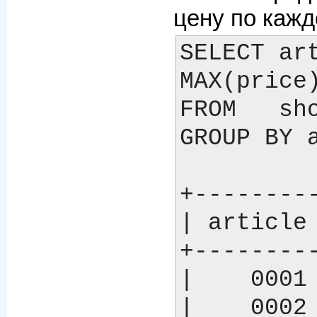
цену по каж
SELECT art
MAX(price)
FROM   sho
GROUP BY a
+---------
| article 
+---------
|    0001 
|    0002 