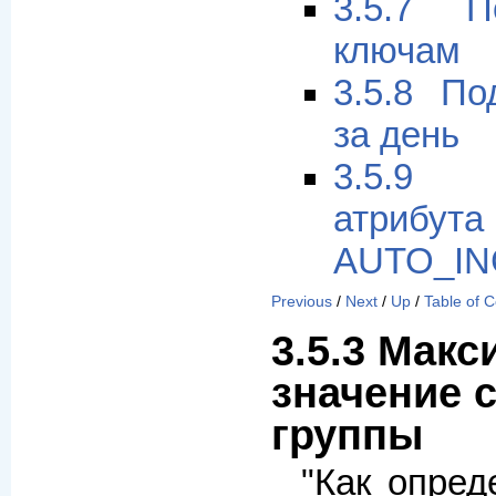
3.5.7 
ключам
3.5.8 По
за день
3.5.9 
атрибута
AUTO_I
Previous
/
Next
/
Up
/
Table of 
3.5.3 Мак
значение 
группы
"Как опре