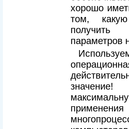
хорошо имет
том, каку
получить 
параметров н
Используе
операционн
действит
значение!
максималь
применения
многопроцес