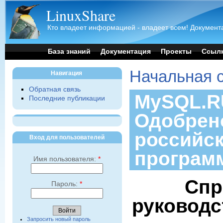
LinuxShare
Кто владеет информацией - владеет всем! Документа
База знаний
Документация
Проекты
Ссыл
Начальная 
Навигация
Обратная связь
MySQL.RU
Последние публикации
Одобрен
российс
Вход для пользователей
програм
Имя пользователя:
*
Спр
Пароль:
*
руководс
Запросить новый пароль