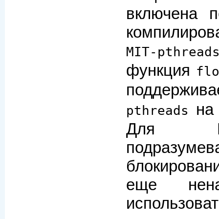
включена 
компилиро
MIT-pthread
функция
fl
поддержива
на 
pthreads
Для L
подразу
блокирова
еще нена
использов