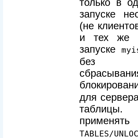
только в о
запуске не
(не клиенто
и тех же 
запуске
myi
без пре
сбрасыва
блокирова
для сервера
таблицы
применя
TABLES/UNLO