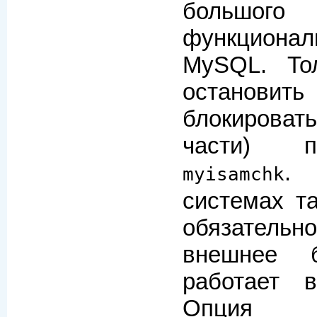
большог
функционал
MySQL. То
останови
блокироват
части) п
.
myisamchk
системах т
обязател
внешнее б
работает 
Опц