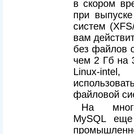
в скором вр
при выпуск
систем (XFS/
вам действит
без файлов 
чем 2 Гб на 
Linux-int
использова
файловой си
На мног
MySQL еще
промышленн