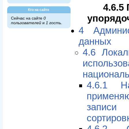
4.6.5
Кто на сайте
упорядо
Сейчас на сайте
0
пользователей
и
1 гость
.
4 Админи
данных
4.6 Лока
использов
национал
4.6.1 Н
приме
запис
сортиров