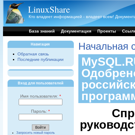
LinuxShare
Кто владеет информацией - владеет всем! Документа
База знаний
Документация
Проекты
Ссыл
Начальная 
Навигация
Обратная связь
MySQL.RU
Последние публикации
Одобрен
российс
Вход для пользователей
програм
Имя пользователя:
*
Спр
Пароль:
*
руководс
Запросить новый пароль