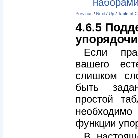
наборами
Previous
/
Next
/
Up
/
Table of 
4.6.5 Подд
упорядочи
Если пра
вашего ест
слишком сл
быть зад
простой та
необходим
функции упор
В настоящ