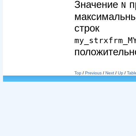
Значение
п
N
максимальны
строк
my_strxfrm_M
положительно
Top
/
Previous
/
Next
/
Up
/
Tabl