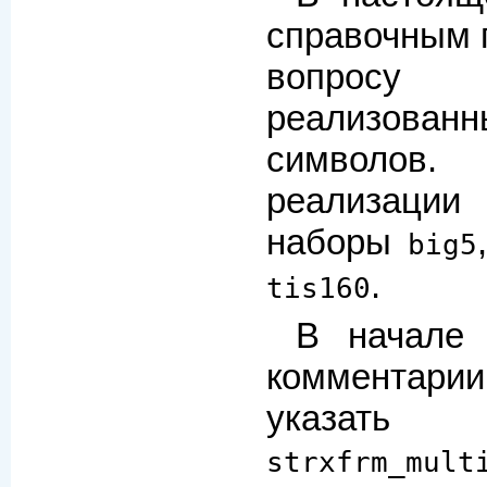
справочным 
вопросу 
реализов
символов.
реализаци
наборы
big5
.
tis160
В начале
комментар
указат
strxfrm_mult