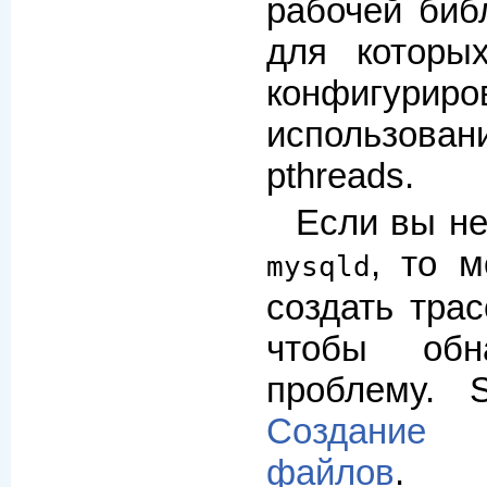
рабочей библ
для которы
конфигу
использова
pthreads.
Если вы не
, то 
mysqld
создать тра
чтобы обн
проблему. 
Создание 
файлов
.