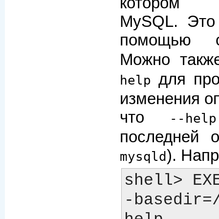
котором у
MySQL. Это
помощью
Можно такж
для про
help
изменения оп
что
--help
последней 
). Нап
mysqld
shell> EX
-basedir=