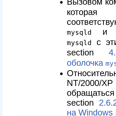
Вызовом к
которая
соответст
и за
mysqld
с эт
mysqld
section
4
оболочка
my
Относит
NT/2000
обращатьс
section
2.6
на Windows 