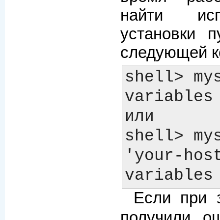
найти ис
установки 
следующей к
shell> mys
variables

или

shell> mys
'your-host
Если при 
получили 