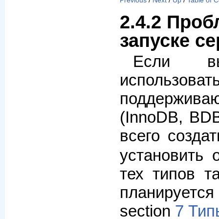
Previous
/
Next
/
Up
/
Table of 
2.4.2 Про
запуске с
Если вы
использо
поддержива
(InnoDB, BDB
всего созда
установить 
тех типов т
планируетс
section
7 Тип