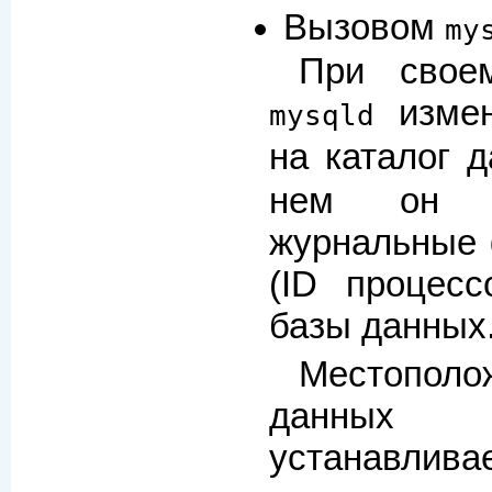
Вызовом
my
При свое
измен
mysqld
на каталог д
нем он о
журнальные 
(ID процесс
базы данных
Местопол
данны
устанав