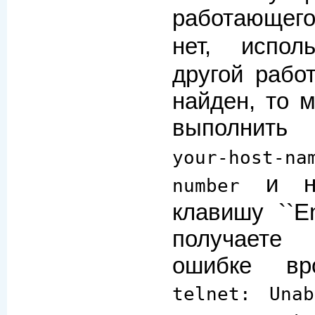
работающе
нет, испо
другой рабо
найден, то 
выполнит
your-host-n
и на
number
клавишу ``En
получаете
ошибке вр
telnet: Una