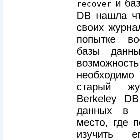
и баз
recover
DB нашла чт
своих журна
попытке во
базы данн
возможнос
необходим
старый жу
Berkeley DB
данных в н
место, где 
изучить е