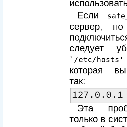
использовать
Если
safe
сервер, н
подключит
следует у
`/etc/hosts'
которая вы
так:
Эта проб
только в сис