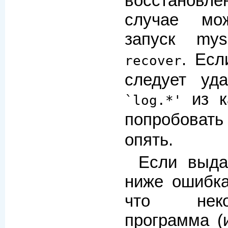
восстановл
случае мо
запуск m
. Есл
recover
следует уд
из к
`log.*'
попробоват
опять.
Если выда
ниже ошибка,
что неко
программа (