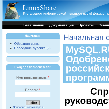
LinuxShare
Кто владеет информацией - владеет всем! Документа
База знаний
Документация
Проекты
Ссыл
Начальная 
Навигация
Обратная связь
MySQL.RU
Последние публикации
Одобрен
российс
Вход для пользователей
програм
Имя пользователя:
*
Спр
Пароль:
*
руководс
Запросить новый пароль