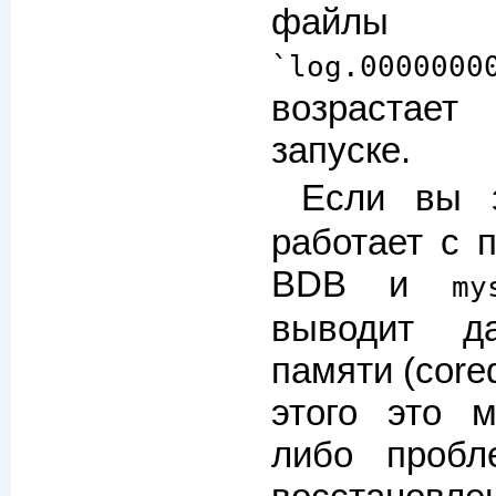
файлы и
`log.0000000
возраста
запуске.
Если вы 
работает с 
BDB и
my
выводит д
памяти (core
этого это м
либо проб