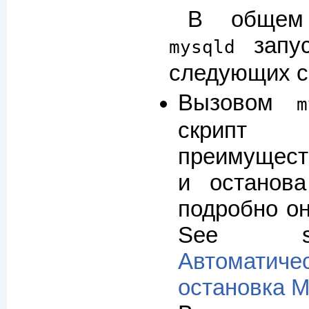
В общем
запус
mysqld
следующих с
Вызовом
m
скрипт 
преимущест
и останов
подробно он
See s
Автоматич
остановка 