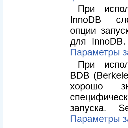
При испол
InnoDB сл
опции запус
для InnoDB.
Параметры з
При испол
BDB (Berkel
хорошо зн
специфическ
запуска. 
Параметры з