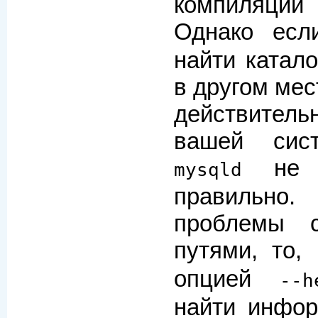
компиляци
Однако ес
найти катало
в другом мест
действител
вашей сис
не б
mysqld
правильн
проблемы 
путями, то
опцией
--h
найти инфор