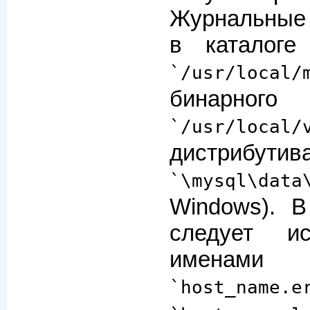
Журнальные
в каталоге
`/usr/local/
бинарного
`/usr/local/
дистрибутива
`\mysql\data
Windows). В
следует и
имена
`host_name.e