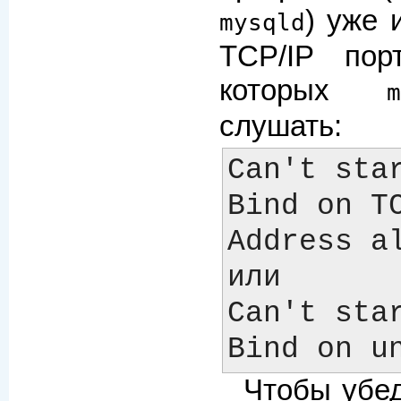
) уже 
mysqld
TCP/IP пор
которых
слушать:
Can't star
Bind on TC
Address al
или

Can't star
Чтобы убед