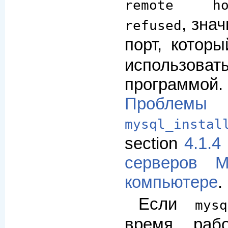
remote ho
, знач
refused
порт, котор
использовать
программо
Проблемы
mysql_instal
section
4.1.4
серверов 
компьютере
.
Если
mysq
время раб