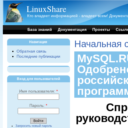
LinuxShare
Кто владеет информацией - владеет всем! Документа
База знаний
Документация
Проекты
Ссыл
Начальная 
Навигация
Обратная связь
MySQL.RU
Последние публикации
Одобрен
российс
Вход для пользователей
програм
Имя пользователя:
*
Спр
Пароль:
*
руководс
Запросить новый пароль