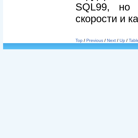
SQL99, но
скорости и к
Top
/
Previous
/
Next
/
Up
/
Tabl