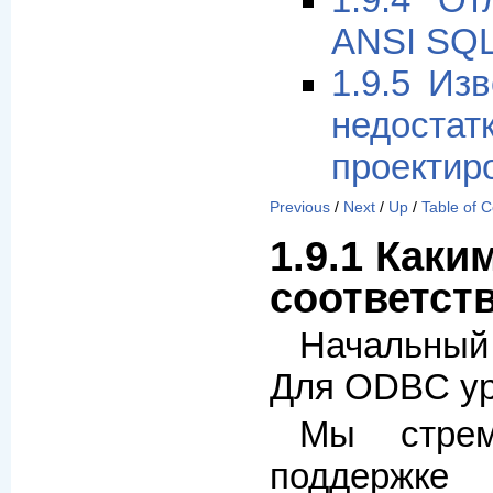
1.9.4 О
ANSI SQ
1.9.5 Из
недостат
проектир
Previous
/
Next
/
Up
/
Table of 
1.9.1 Каки
соответст
Начальный
Для ODBC ур
Мы стре
поддержке