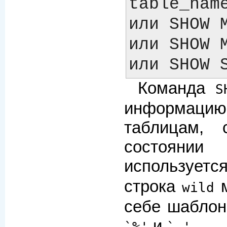
table_name
или SHOW M
или SHOW M
Команда
S
информацию 
таблицам,
состоянии
использует
строка
м
wild
себе шабло
и
.
`%'
`_'