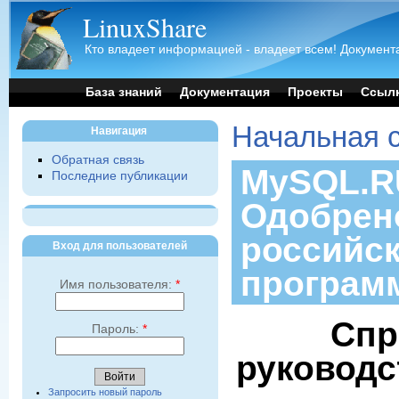
LinuxShare
Кто владеет информацией - владеет всем! Документа
База знаний
Документация
Проекты
Ссыл
Начальная 
Навигация
Обратная связь
MySQL.RU
Последние публикации
Одобрен
российс
Вход для пользователей
програм
Имя пользователя:
*
Спр
Пароль:
*
руководс
Запросить новый пароль