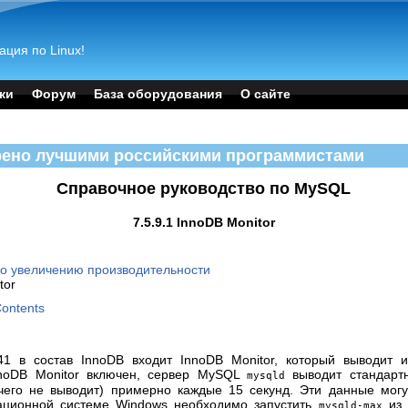
ация по Linux!
ки
Форум
База оборудования
О сайте
рено лучшими российскими программистами
Справочное руководство по MySQL
7.5.9.1 InnoDB Monitor
по увеличению производительности
tor
Contents
41 в состав InnoDB входит InnoDB Monitor, который выводит
nnoDB Monitor включен, сервер MySQL
выводит стандарт
mysqld
его не выводит) примерно каждые 15 секунд. Эти данные могу
рационной системе Windows необходимо запустить
из 
mysqld-max