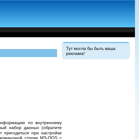
Тут могла бы быть ваша
реклама!
 информацию по внутреннему
ный набор данных (обратите
т пригодиться при настройке
командной строки MS-DOS с