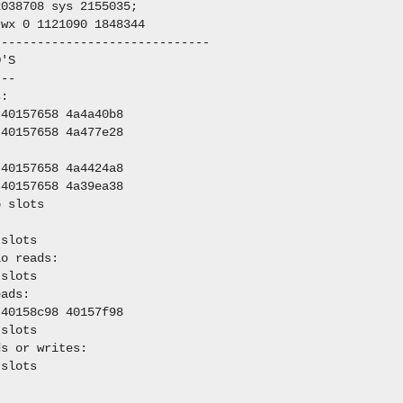
038708 sys 2155035;

wx 0 1121090 1848344

-----------------------------

'S

--

:

40157658 4a4a40b8

40157658 4a477e28

40157658 4a4424a8

40157658 4a39ea38

 slots

slots

o reads:

slots

ads:

40158c98 40157f98

slots

s or writes:

slots
