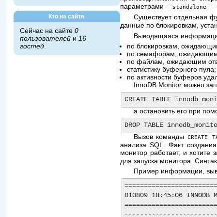
параметрами
--standalone --
Кто на сайте
Существует отдельная 
данные по блокировкам, уста
Сейчас на сайте
0
Выводящаяся информаци
пользователей
и
16
гостей
.
по блокировкам, ожидающи
по семафорам, ожидающим
по файлам, ожидающим отве
статистику буферного пула;
по активности буферов удал
InnoDB Monitor можно за
а остановить его при пом
Вызов команды
CREATE T
анализа SQL. Факт создания
монитор работает, и хотите 
для запуска монитора. Синта
Пример информации, выв
========================
010809 18:45:06 INNODB M
========================
------------------------