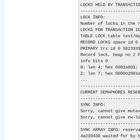
LOCKS HELD BY TRANSACTIO
------------------------
LOCK INFO:

Number of locks in the r
LOCKS FOR TRANSACTION ID
TABLE LOCK table test/my
RECORD LOCKS space id 0 
PRIMARY trx id 0 5823333
Record lock, heap no 2 P
info bits 0

0: len 4; hex 0001a801; 
2: len 7; hex 000002001e
...

------------------------
CURRENT SEMAPHORES RESER
------------------------
SYNC INFO:

Sorry, cannot give mutex
Sorry, cannot give rw-lo
------------------------
SYNC ARRAY INFO: reserva
4a239430 waited for by t