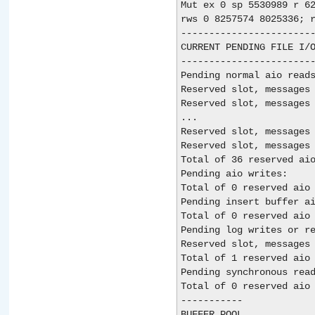
Mut ex 0 sp 5530989 r 62
rws 0 8257574 8025336; r
------------------------
CURRENT PENDING FILE I/O
------------------------
Pending normal aio reads
Reserved slot, messages 
Reserved slot, messages 
...

Reserved slot, messages 
Reserved slot, messages 
Total of 36 reserved aio
Pending aio writes:

Total of 0 reserved aio 
Pending insert buffer ai
Total of 0 reserved aio 
Pending log writes or re
Reserved slot, messages 
Total of 1 reserved aio 
Pending synchronous read
Total of 0 reserved aio 
-----------

BUFFER POOL
