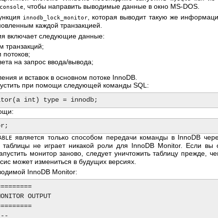
, чтобы направить выводимые данные в окно MS-DOS.
console
функция
, которая выводит такую же информац
innodb_lock_monitor
новленным каждой транзакцией.
я включает следующие данные:
м транзакций;
 потоков;
та на запрос ввода/вывода;
ения и вставок в основном потоке InnoDB.
пустить при помощи следующей команды SQL:
ощи:
является только способом передачи команды в InnoDB чере
ABLE
 таблицы не играет никакой роли для InnoDB Monitor. Если вы о
запустить монитор заново, следует уничтожить таблицу прежде, ч
ксис может измениться в будущих версиях.
одимой InnoDB Monitor:
========

ONITOR OUTPUT

========

--
