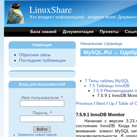
LinuxShare
Кто владеет информацией - владеет всем! Документ
База знаний
Документация
Проекты
Ссыл
Начальная страница
Навигация
MySQL.RU .:. Одоб
Обратная связь
Последние публикации
7 Типы таблиц MySQL
Вход для пользователей
7.5 Таблицы InnoDB
7.5.9 Рекомендации 
7.5.9.1 InnoDB Moni
Имя пользователя:
*
Previous
/
Next
/
Up
/
Table of 
Пароль:
*
7.5.9.1 InnoDB Monitor
Начиная с версии 3.23.
состоянию InnoDB. Когда I
внимание: клиент MySQL нич
Запросить новый пароль
производительности. В опе