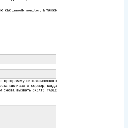
ию как
, а также
innodb_monitor
з программу синтаксического
станавливаете сервер, когда
ем снова вызвать
CREATE TABLE