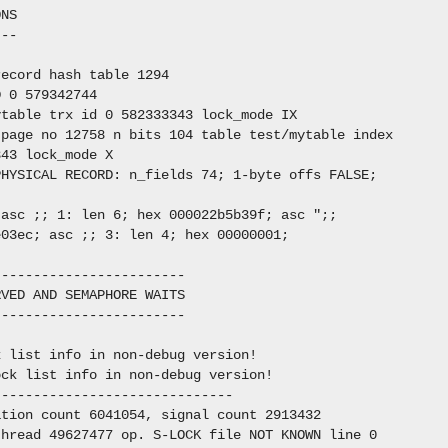
NS

--

ecord hash table 1294

 0 579342744

table trx id 0 582333343 lock_mode IX

page no 12758 n bits 104 table test/mytable index

43 lock_mode X

HYSICAL RECORD: n_fields 74; 1-byte offs FALSE;

asc ;; 1: len 6; hex 000022b5b39f; asc ";;

03ec; asc ;; 3: len 4; hex 00000001;

-----------------------

VED AND SEMAPHORE WAITS

-----------------------

 list info in non-debug version!

ck list info in non-debug version!

-----------------------------

tion count 6041054, signal count 2913432

hread 49627477 op. S-LOCK file NOT KNOWN line 0
