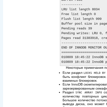
-----------

LRU list length 8034

Free list length 0

Flush list length 999

Buffer pool size in page
Pending reads 39

Pending writes: LRU 0, f
Pages read 31383918, cre
------------------------
END OF INNODB MONITOR OU
========================
010809 18:45:22 InnoDB s
Некоторые примечания по
Если раздел
LOCKS HELD BY
быть конфликт блокировок
взаимных блокировок.
Если InnoDB скомпилирова
зарезервированным семаф
Раздел
со
SYNC ARRAY INFO
количеству повторных ци
Большое количество потоко
вывода диска, оно может 