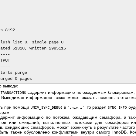
s 8192

lush list 0, single page 0

ated 51310, written 2985115

----

TPUT

====

tarts purge

 выводу:
содержит информацию по ожидаемым блокировкам, 
 TRANSACTIONS
. Выводимая информация также может оказать помощь в отслеж
ть при помощи
в
, то раздел
буд
UNIV_SYNC_DEBUG
`univ.i'
SYNC INFO
орам.
держит информацию по потокам, ожидающим семафора, а такж
клов или ожиданий, выполненных потоками для семафоров или
в, ожидающих семафоров, может возникнуть в результате частог
быть также обусловлено конфликтами внутри самого InnoDB. Ко