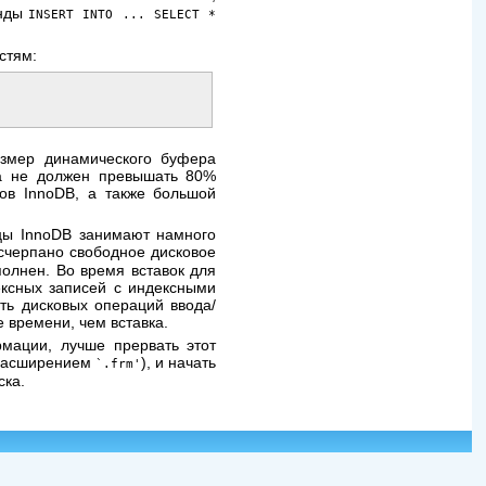
анды
INSERT INTO ... SELECT *
стям:
азмер динамического буфера
ра не должен превышать 80%
ов InnoDB, а также большой
ицы InnoDB занимают намного
счерпано свободное дисковое
полнен. Во время вставок для
ексных записей с индексными
ть дисковых операций ввода/
е времени, чем вставка.
мации, лучше прервать этот
 расширением
), и начать
`.frm'
ска.