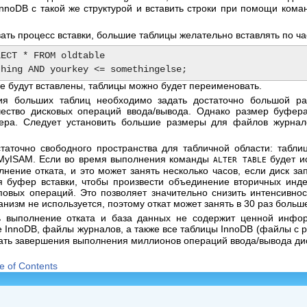
InnoDB с такой же структурой и вставить строки при помощи ком
ать процесс вставки, большие таблицы желательно вставлять по ча
ECT * FROM oldtable

ые будут вставлены, таблицы можно будет переименовать.
ия больших таблиц необходимо задать достаточно большой р
ичество дисковых операций ввода/вывода. Однако размер буфе
ера. Следует установить большие размеры для файлов журнал
статочно свободного пространства для табличной области: табл
 MyISAM. Если во время выполнения команды
будет и
ALTER TABLE
лнение отката, и это может занять несколько часов, если диск за
я буфер вставки, чтобы произвести объединение вторичных инд
овых операций. Это позволяет значительно снизить интенсивнос
анизм не используется, поэтому откат может занять в 30 раз больш
ь выполнение отката и база данных не содержит ценной инфор
е InnoDB, файлы журналов, а также все таблицы InnoDB (файлы с
дать завершения выполнения миллионов операций ввода/вывода ди
e of Contents