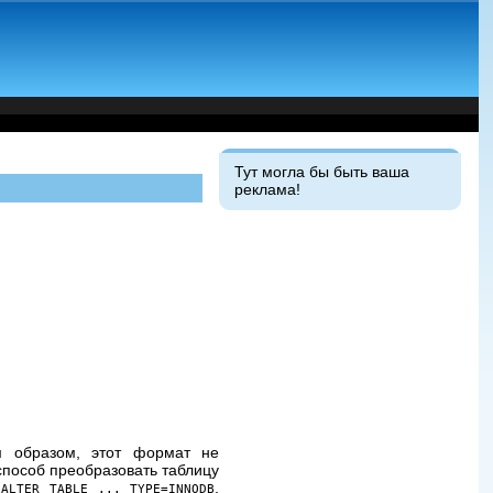
Тут могла бы быть ваша
реклама!
им образом, этот формат не
способ преобразовать таблицу
й
,
ALTER TABLE ... TYPE=INNODB