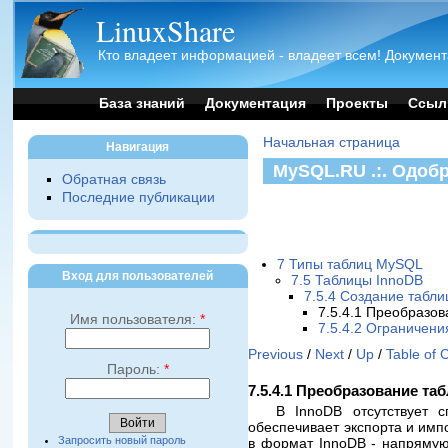
LinuxShare
Кто владеет информацией - владеет всем! Документ
База знаний
Документация
Проекты
Ссыл
Начальная страница
Навигация
MySQL.RU .:. Одоб
Обратная связь
Последние публикации
7 Типы таблиц MySQL
Вход для пользователей
7.5 Таблицы InnoDB
7.5.4 Создание табли
7.5.4.1 Преобразо
Имя пользователя:
*
7.5.4.2 Ограничен
Previous
/
Next
/
Up
/
Table of 
Пароль:
*
7.5.4.1 Преобразование т
В InnoDB отсутствует 
обеспечивает экспорта и имп
Запросить новый пароль
в формат InnoDB - напрямую