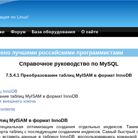
ация по Linux!
ки
Форум
База оборудования
О сайте
рено лучшими российскими программистами
Справочное руководство по MySQL
7.5.4.1 Преобразование таблиц MyISAM в формат InnoDB
ц InnoDB
вание таблиц MyISAM в формат InnoDB
ия внешнего ключа
Contents
аблиц MyISAM в формат InnoDB
специальная оптимизация создания отдельных индексов. Так
орта таблиц с последующим созданием индексов. Самый быстрый 
 вставить данные в таблицу InnoDB, воспользовавшись командо