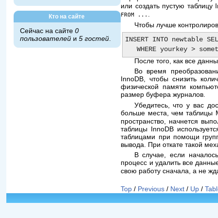
или создать пустую таблицу 
.
FROM ...
Кто на сайте
Чтобы лучше контролиров
Сейчас на сайте
0
пользователей
и
5 гостей
.
INSERT INTO newtable SEL
После того, как все данн
Во время преобразован
InnoDB, чтобы снизить кол
физической памяти компьют
размер буфера журналов.
Убедитесь, что у вас до
больше места, чем таблицы
пространство, начнется выпо
таблицы InnoDB используетс
таблицами при помощи групп
вывода. При откате такой мех
В случае, если началос
процесс и удалить все данны
свою работу сначала, а не ж
Top
/
Previous
/
Next
/
Up
/
Tabl