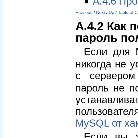
A.4.6 Пр
Previous
/
Next
/
Up
/
Table of 
A.4.2 Как
пароль по
Если для 
никогда не у
с сервером
пароль не п
устанавл
пользователя
MySQL от ха
Если вы 