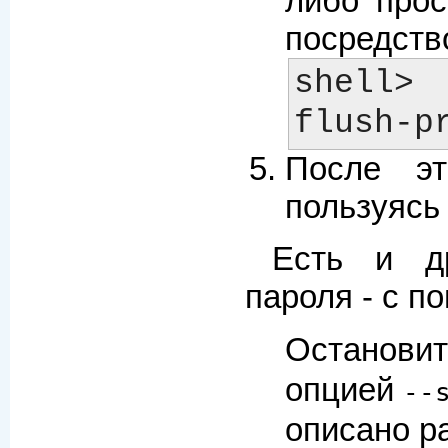
либо прос
посредств
shell>
После эт
пользуясь
Есть и др
пароля - с 
Останови
опцией
--
описано р