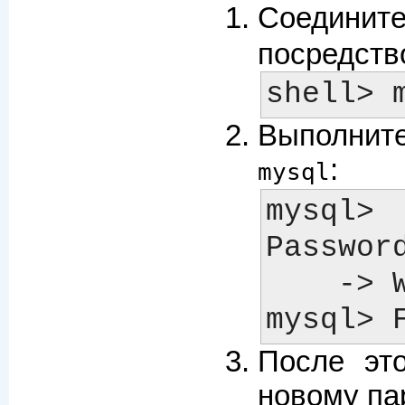
Соеди
посредств
Выполнит
:
mysql
mysql
Passwor
    -> WHERE User='root';

После эт
новому па