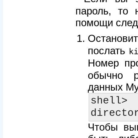
пароль, то 
помощи след
Останови
послать
k
Номер пр
обычно р
данных M
shell>
Чтобы вып