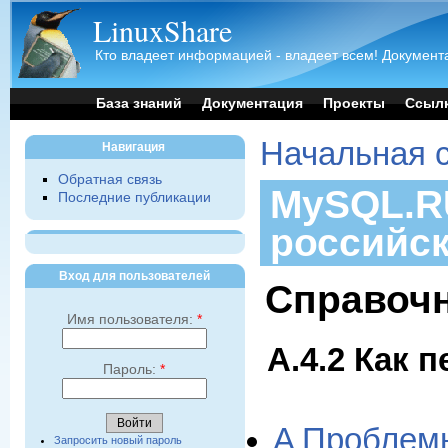
LinuxShare
Кто владеет информацией - владеет всем! Документа
База знаний
Документация
Проекты
Ссыл
Начальная 
Навигация
Обратная связь
MySQL.RU
Последние публикации
российс
Вход для пользователей
Справочн
Имя пользователя:
*
A.4.2 Как 
Пароль:
*
A Проблем
Запросить новый пароль