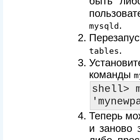
быть либ
пользова
.
mysqld
Перезапу
.
tables
Установ
команды
m
shell> 
Теперь мо
и заново 