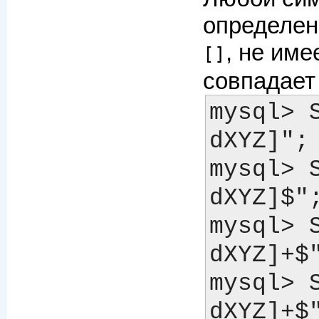
определен
, не име
[]
совпадает
mysql> 
dXYZ]"; 	-> 1
mysql> 
dXYZ]$"; 	->
mysql> 
dXYZ]+$"; 	-
mysql> 
dXYZ]+$"; 	-