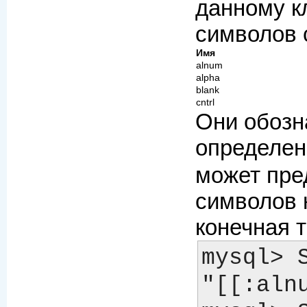
данному к
символов 
Имя
alnum
alpha
blank
cntrl
Они обозн
определен
может пре
символов 
конечная т
mysql> 
"[[:alnum: