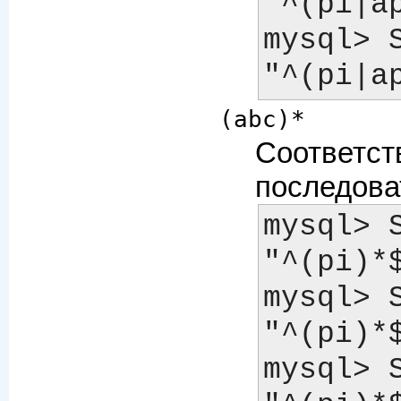
"^(pi|apa)$
mysql> S
(abc)*
Соответст
последова
mysql> S
"^(pi)*$"; 
mysql> S
"^(pi)*$"; 
mysql> 