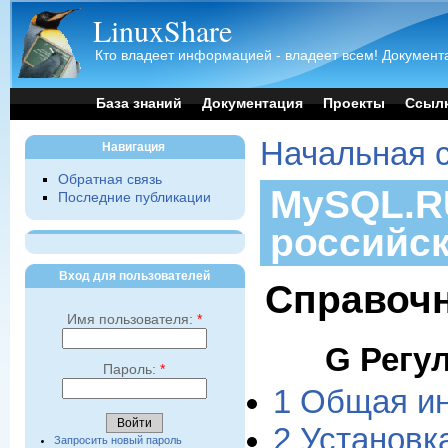
LinuxShare
Кто владеет информацией - владеет всем! Документа
База знаний
Документация
Проекты
Ссыл
Начальная 
Навигация
Обратная связь
MySQL.RU
Последние публикации
российс
Вход для пользователей
Справочн
Имя пользователя:
*
G Регу
Пароль:
*
1 Общая и
2 Установ
Запросить новый пароль