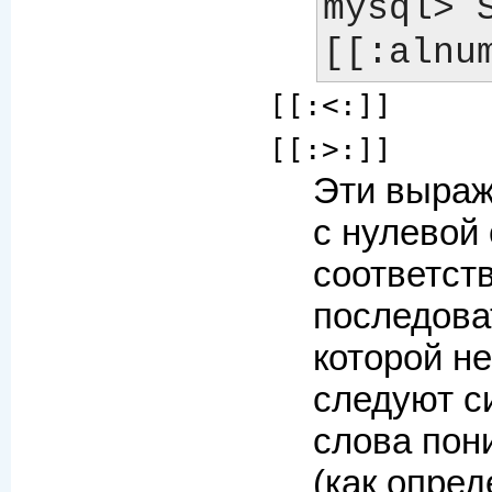
mysql> 
[[:<:]]
[[:>:]]
Эти выраж
с нулевой 
соответст
последова
которой не
следуют с
слова пон
(как опре