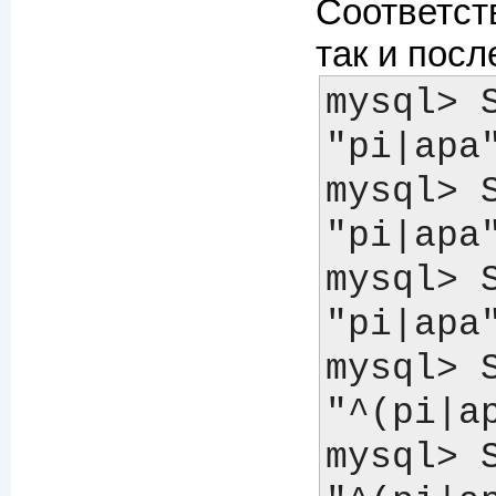
Соответст
так и посл
mysql> S
"pi|apa"; 		-
mysql> S
"pi|apa"; 		-
mysql> S
"pi|apa"; 		-
mysql> S
"^(pi|apa)$
mysql> S