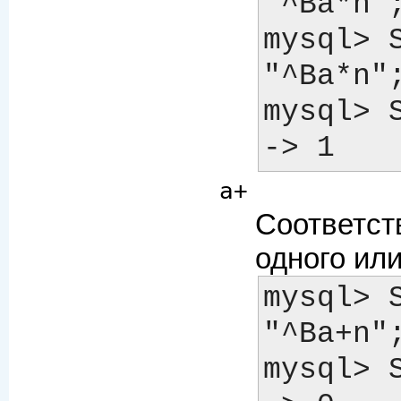
"^Ba*n"; 	->
mysql> 
"^Ba*n"; 	->
mysql> S
a+
Соответст
одного или
mysql> S
"^Ba+n"; 	->
mysql> S