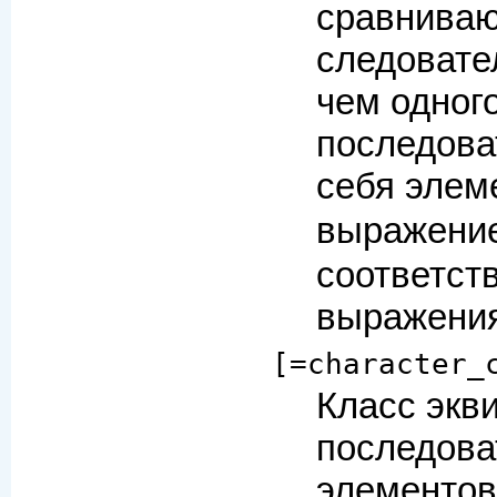
сравниваю
следовател
чем одног
последова
себя элем
выражени
соответст
выражени
[=character_
Класс экв
последова
элементов