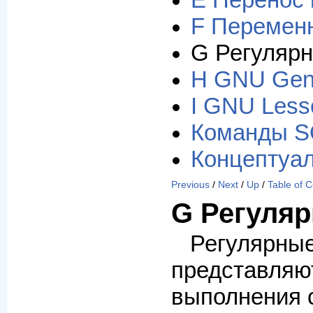
E Перенос 
F Перемен
G Регуляр
H GNU Gene
I GNU Lesse
Команды S
Концептуал
Previous
/
Next
/
Up
/
Table of 
G Регуля
Регулярн
представ
выполнения 