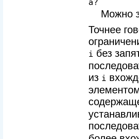
a?
Можно з
Точнее гов
ограничен
без запят
i
последова
из
вхожде
i
элементом
содержаще
устанавли
последова
более вхо