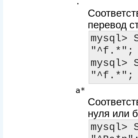
.
Соответст
перевод ст
mysql> 
"^f.*"; 	-> 1
mysql> 
a*
Соответст
нуля или б
mysql> S