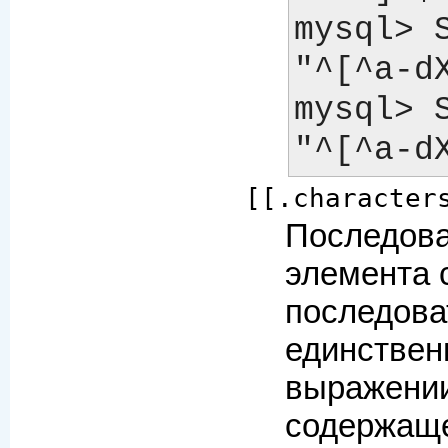
mysql> 
"^[^a-dXYZ
mysql> 
[[.character
Последова
элемента 
последова
единствен
выражении
содержащ