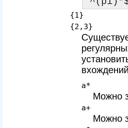
{1}
{2,3}
Существуе
регулярны
установит
вхождений
a*
Можно з
a+
Можно з