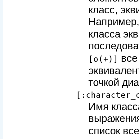
класс, эк
Например
класса экв
последова
все
[o(+)]
эквивален
точкой диа
[:character_
Имя класс
выражения
список вс