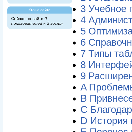
3 Учебное
Кто на сайте
4 Админист
Сейчас на сайте
0
пользователей
и
2 гостя
.
5 Оптимиз
6 Справочн
7 Типы та
8 Интерфе
9 Расшире
A Проблем
B Привнес
C Благодар
D История