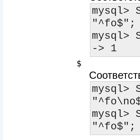
mysql> 
"^fo$"; 	-> 0
mysql> S
$
Соответств
mysql> 
"^fo\no$
mysql> 