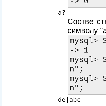
a?
Соответств
символу "a
mysql> S
-> 1

mysql> 
n"; 	-> 1

mysql> 
de|abc