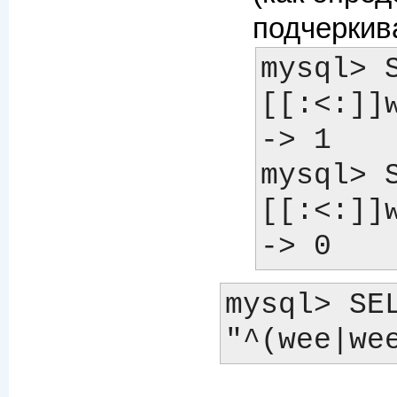
подчеркив
mysql> 
[[:<:]]wo
-> 1

mysql> 
[[:<:]]wo
mysql> SEL