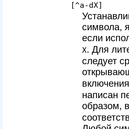
[^a-dX]
Устанавли
символа, 
если испо
. Для ли
X
следует ср
открываю
включени
написан п
образом,
соответст
Любой сим