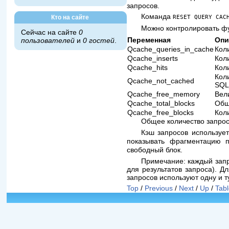
запросов.
Команда
Кто на сайте
RESET QUERY CAC
Можно контролировать ф
Сейчас на сайте
0
Переменная
Опи
пользователей
и
0 гостей
.
Qcache_queries_in_cache
Кол
Qcache_inserts
Кол
Qcache_hits
Кол
Кол
Qcache_not_cached
SQL
Qcache_free_memory
Вел
Qcache_total_blocks
Общ
Qcache_free_blocks
Кол
Общее количество запро
Кэш запросов используе
показывать фрагментацию 
свободный блок.
Примечание: каждый запр
для результатов запроса). Д
запросов используют одну и т
Top
/
Previous
/
Next
/
Up
/
Tabl