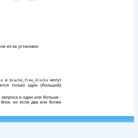
ли из-за установок
и
могут
ks
Qcache_free_blocks
ется только один (большой)
 запроса и один или больше -
 блок, но если два или более