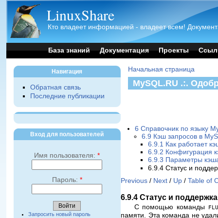
LinuxShare
Кто владеет информацией - владеет всем! Документ
База знаний
Документация
Проекты
Ссыл
Начальная страница
Навигация
MySQL.RU .:. Одоб
Обратная связь
Последние публикации
6 Справочник по языку 
Вход для пользователей
6.9 Кэш запросов в My
6.9.1 Как работает к
6.9.2 Конфигурация 
Имя пользователя:
*
6.9.3 Параметры кэш
6.9.4 Статус и подде
Пароль:
*
Previous
/
Next
/
Up
/
Table of 
6.9.4 Статус и поддержк
С помощью команды
FL
Запросить новый пароль
памяти. Эта команда не удал