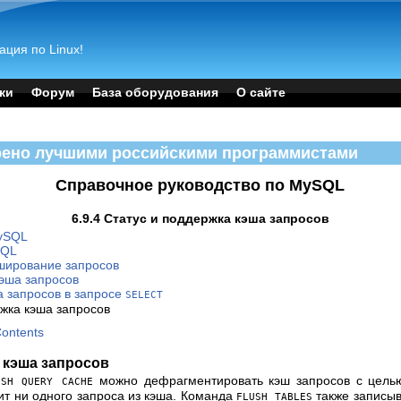
ация по Linux!
ки
Форум
База оборудования
О сайте
рено лучшими российскими программистами
Справочное руководство по MySQL
6.9.4 Статус и поддержка кэша запросов
MySQL
SQL
эширование запросов
кэша запросов
а запросов в запросе
SELECT
ржка кэша запросов
Contents
а кэша запросов
можно дефрагментировать кэш запросов с целью
USH QUERY CACHE
ит ни одного запроса из кэша. Команда
также записыв
FLUSH TABLES