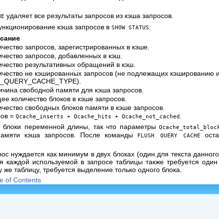
удаляет все результаты запросов из кэша запросов.
HE
ункционирование кэша запросов в
:
SHOW STATUS
сание
ичество запросов, зарегистрированных в кэше.
ичество запросов, добавленных в кэш.
ичество результативных обращений в кэш.
ичество не кэшированных запросов (не подлежащих кэшированию и
_QUERY_CACHE_TYPE).
ичина свободной памяти для кэша запросов.
ее количество блоков в кэше запросов.
ичество свободных блоков памяти в кэше запросов.
сов =
.
Qcache_inserts + Qcache_hits + Qcache_not_cached
т блоки переменной длины, так что параметры
Qcache_total_bloc
памяти кэша запросов. После команды
оста
FLUSH QUERY CACHE
ос нуждается как минимум в двух блоках (один для текста данного
ля каждой используемой в запросе таблицы также требуется один
у же таблицу, требуется выделение только одного блока.
e of Contents