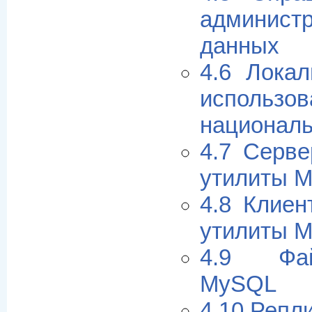
админис
данных
4.6 Лока
использов
национал
4.7 Серв
утилиты 
4.8 Клиен
утилиты 
4.9 Фа
MySQL
4.10 Репл