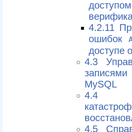
досту
верифика
4.2.11 П
ошибок
доступе о
4.3 Упра
записями
MySQL
4.4 Пр
ката
восстанов
4.5 Спра