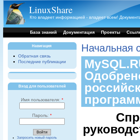
LinuxShare
Кто владеет информацией - владеет всем! Документа
База знаний
Документация
Проекты
Ссыл
Начальная 
Навигация
Обратная связь
MySQL.RU
Последние публикации
Одобрен
российс
Вход для пользователей
програм
Имя пользователя:
*
Спр
Пароль:
*
руководс
Запросить новый пароль