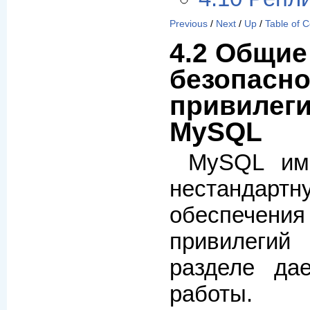
Previous
/
Next
/
Up
/
Table of 
4.2 Общи
безопасно
привилеги
MySQL
MySQL име
нестанда
обеспечени
привилегий
разделе да
работы.