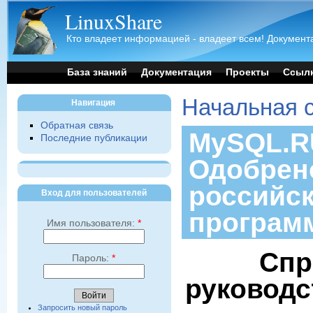
LinuxShare
Кто владеет информацией - владеет всем! Документа
База знаний
Документация
Проекты
Ссыл
Начальная 
Навигация
Обратная связь
MySQL.RU
Последние публикации
Одобрен
российс
Вход для пользователей
програм
Имя пользователя:
*
Спр
Пароль:
*
руководс
Запросить новый пароль