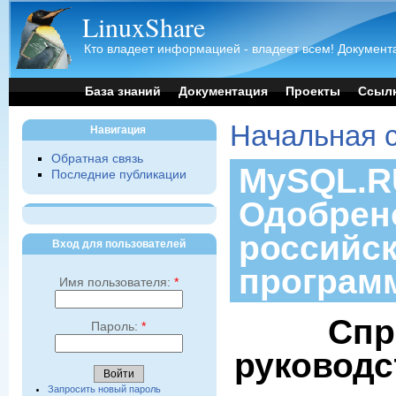
LinuxShare
Кто владеет информацией - владеет всем! Документа
База знаний
Документация
Проекты
Ссыл
Начальная 
Навигация
Обратная связь
MySQL.RU
Последние публикации
Одобрен
российс
Вход для пользователей
програм
Имя пользователя:
*
Спр
Пароль:
*
руководс
Запросить новый пароль