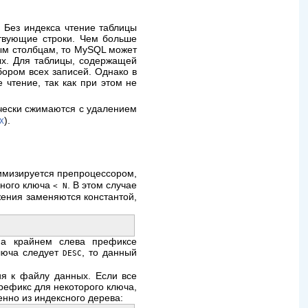
 Без индекса чтение таблицы
ствующие строки. Чем больше
ым столбцам, то MySQL может
ых. Для таблицы, содержащей
бором всех записей. Однако в
 чтение, так как при этом не
ически сжимаются с удалением
).
X
имизируется препроцессором,
вного ключа
. В этом случае
< N
жения заменяются константой,
на крайнем слева префиксе
ключа следует
, то данный
DESC
ия к файлу данных. Если все
рефикс для некоторого ключа,
нно из индексного дерева: