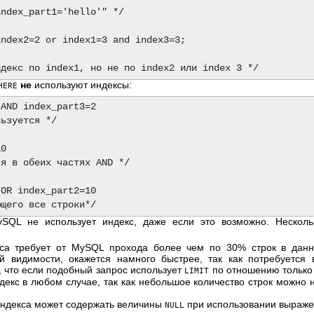
ndex_part1='hello'" */

ndex2=2 or index1=3 and index3=3;

не
используют индексы:
HERE
AND index_part3=2 

ьзуется */

0 

я в обеих частях AND */

OR index_part2=10 

SQL не использует индекс, даже если это возможно. Несколь
са требует от MySQL прохода более чем по 30% строк в данно
й видимости, окажется намного быстрее, так как потребуется
, что если подобный запрос использует
по отношению только к
LIMIT
екс в любом случае, так как небольшое количество строк можно 
индекса может содержать величины
при использовании выраж
NULL