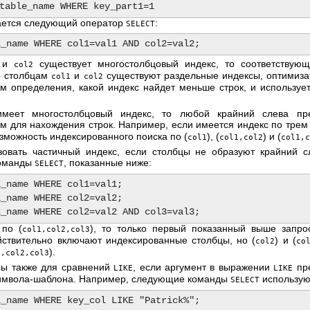
ается следующий оператор
:
SELECT
и
существует многостолбцовый индекс, то соответствующ
col2
по столбцам
и
существуют раздельные индексы, оптимиза
col1
col2
м определения, какой индекс найдет меньше строк, и используе
меет многостолбцовый индекс, то любой крайний слева пр
м для нахождения строк. Например, если имеется индекс по трем
зможность индексированного поиска по (
), (
) и (
col1
col1,col2
col1,
овать частичный индекс, если столбцы не образуют крайний с
команды
, показанные ниже:
SELECT
_name WHERE col1=val1;

_name WHERE col2=val2;

 по (
), то только первый показанный выше запро
col1,col2,col3
йствительно включают индексированные столбцы, но (
) и (
col2
co
).
1,col2,col3
ы также для сравнений
, если аргумент в выражении
пре
LIKE
LIKE
символа-шаблона. Например, следующие команды
использую
SELECT
_name WHERE key_col LIKE "Patrick%";
