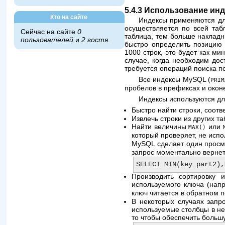
5.4.3 Использование ин
Кто на сайте
Индексы применяются для
осуществляется по всей таб
Сейчас на сайте
0
таблица, тем больше наклад
пользователей
и
2 гостя
.
быстро определить позицию 
1000 строк, это будет как м
случае, когда необходим дос
требуется операций поиска по
Все индексы MySQL (
PRIM
пробелов в префиксах и окон
Индексы используются для
Быстро найти строки, соо
Извлечь строки из других 
Найти величины
или
MAX()
который проверяет, не исп
MySQL сделает один просм
запрос моментально вернет
Производить сортировку 
используемого ключа (на
ключ читается в обратном п
В некоторых случаях запр
используемые столбцы в не
то чтобы обеспечить больш