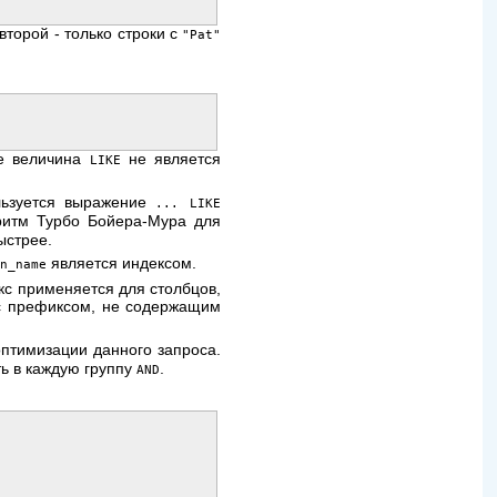
 второй - только строки с
"Pat"
де величина
не является
LIKE
льзуется выражение
... LIKE
оритм Турбо Бойера-Мура для
ыстрее.
является индексом.
n_name
кс применяется для столбцов,
 префиксом, не содержащим
оптимизации данного запроса.
ть в каждую группу
.
AND