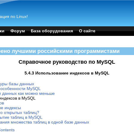
ация по Linux!
ки
Форум
База оборудования
О сайте
рено лучшими российскими программистами
Справочное руководство по MySQL
5.4.3 Использование индексов в MySQL
туры базы данных
е особенности MySQL
м данных как можно меньше
 индексов в MySQL
ов
ые индексы
го открытых таблиц?
рытие таблиц в MySQL
дания множества таблиц в одной базе данных
Contents