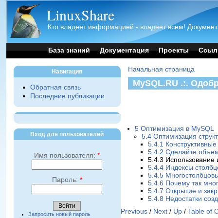
LinuxShare
Кто владеет информацией - владеет всем! Документ
База знаний
Документация
Проекты
Ссыл
Начальная страница
Навигация
MySQL.RU .:. Одоб
Обратная связь
Последние публикации
5 Оптимизация в MySQL
Вход для пользователей
5.4 Оптимизация струк
5.4.1 Конструктивны
5.4.2 Сделайте объе
Имя пользователя:
*
5.4.3 Использование
5.4.4 Индексы столбц
5.4.5 Многостолбцов
Пароль:
*
5.4.6 Почему так мно
5.4.7 Открытие и зак
5.4.8 Недостатки соз
Previous
/
Next
/
Up
/
Table of 
Запросить новый пароль