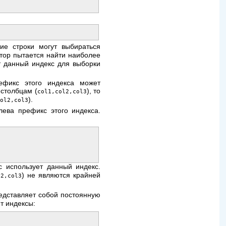
ие строки могут выбираться
тор пытается найти наиболее
т данный индекс для выборки
ефикс этого индекса может
 столбцам (
), то
col1,col2,col3
).
col2,col3
лева префикс этого индекса.
с использует данный индекс.
) не являются крайней
l2,col3
дставляет собой постоянную
т индексы: