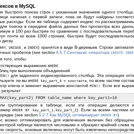
дексов в MySQL
 быстрого поиска строк с указанным значением одного столбца.
лице начиная с первой записи, пока не будут найдены соответ
ные расходы. Если же таблица содержит индекс по рассматриваем
для поиска в середине файла данных без просмотра всех данн
инимум в 100 раз быстрее по сравнению с последовательным пере
туп почти ко всем 1000 строкам, быстрее будет последовательное
 диску.
,
, и
) хранятся в виде B-деревьев. Строки автомат
ARY
UNIQUE
INDEX
ечных пробелов (see section
6.5.7 Синтаксис оператора
CREATE INDE
 того, чтобы:
тветствующие выражению
.
WHERE
таблиц при выполнении объединений.
для заданного индексированного столбца. Эта операция опт
MIN()
ользуете ли вы
, по всем частям соста
WHERE key_part_4 = константа
отр ключа и заменит выражение константой
. Если все выра
MIN()
 результат:
или группирование в таблице, если эти операции делаются 
пример
). Если за всеми частями 
ORDER BY key_part_1,key_part_2
орядке (see section
5.2.7 Как MySQL оптимизирует
).
ORDER BY
ос можно оптимизировать для извлечения величин без обращен
которой таблице являются числовыми и образуют крайний слева п
ую скорость, искомые величины могут быть извлечены непосредстве