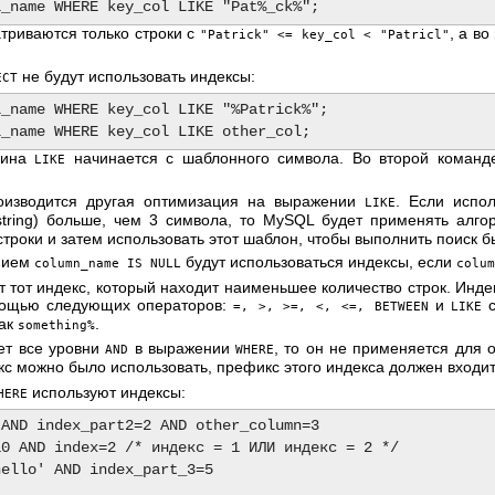
триваются только строки с
, а во
"Patrick" <= key_col < "Patricl"
не будут использовать индексы:
ECT
_name WHERE key_col LIKE "%Patrick%";

чина
начинается с шаблонного символа. Во второй коман
LIKE
оизводится другая оптимизация на выражении
. Если испо
LIKE
tring) больше, чем 3 символа, то MySQL будет применять алг
троки и затем использовать этот шаблон, чтобы выполнить поиск б
анием
будут использоваться индексы, если
column_name IS NULL
colum
 тот индекс, который находит наименьшее количество строк. Инде
мощью следующих операторов:
и
с
=, >, >=, <, <=, BETWEEN
LIKE
как
.
something%
ет все уровни
в выражении
, то он не применяется для 
AND
WHERE
кс можно было использовать, префикс этого индекса должен входи
используют индексы:
HERE
AND index_part2=2 AND other_column=3

0 AND index=2 /* индекс = 1 ИЛИ индекс = 2 */

ello' AND index_part_3=5
