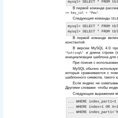
В первой команде рассма
.
<= key_col < "Pau"
Следующие команды
SEL
mysql> SELECT * FROM tbl
В первой команде вели
константой.
В версии MySQL 4.0 пр
и длина строки (s
"%string%"
инициализации шаблона для с
При поиске с использов
MySQL обычно использует
которые сравниваются с по
шаблонного символа, такого 
Если индекс не охватыва
Другими словами: чтобы инде
Следующие выражения
W
... WHERE index_part1=1 
... WHERE index=1 OR A=1
... WHERE index_part1='h