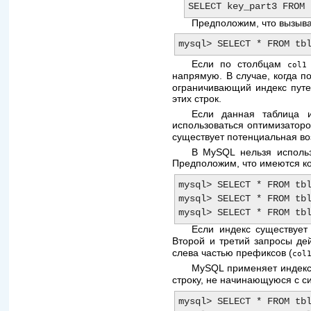
Предположим, что вызыв
Если по столбцам
col1
напрямую. В случае, когда 
ограничивающий индекс путе
этих строк.
Если данная таблица и
использоваться оптимизаторо
существует потенциальная во
В MySQL нельзя использ
Предположим, что имеются 
mysql> SELECT * FROM tbl
mysql> SELECT * FROM tbl
Если индекс существует
Второй и третий запросы де
слева частью префиксов (
col
MySQL применяет индекс
строку, не начинающуюся с 
mysql> SELECT * FROM tbl