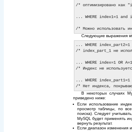
/* оптимизировано как "i
... WHERE index1=1 and i
Следующие выражения
W
... WHERE index_part2=1 
/* index_part_1 не испол
... WHERE index=1 OR A=1
/* Индекс не используетс
... WHERE index_part1=1 
В некоторых случаях My
приведено ниже:
Если использование индек
просмотр таблицы, по все
поиска). Следует учитывать
MySQL будет применять инд
вернуть результат.
Если диапазон изменения 