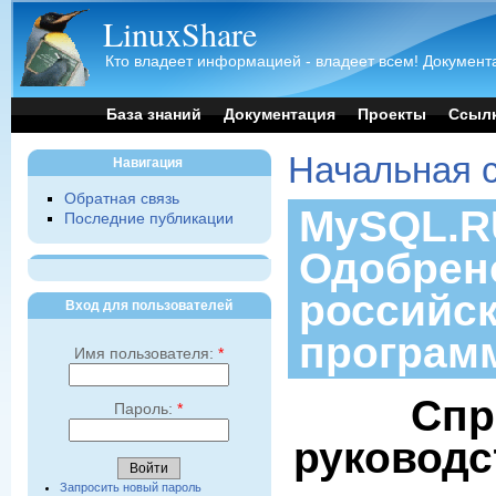
LinuxShare
Кто владеет информацией - владеет всем! Документа
База знаний
Документация
Проекты
Ссыл
Начальная 
Навигация
Обратная связь
MySQL.RU
Последние публикации
Одобрен
российс
Вход для пользователей
програм
Имя пользователя:
*
Спр
Пароль:
*
руководс
Запросить новый пароль