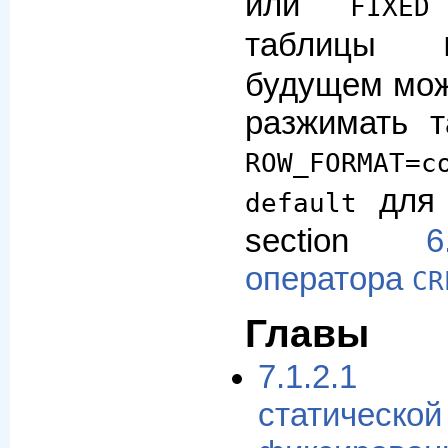
или
FIXED
таблицы
будущем мож
разжимать т
ROW_FORMA
дл
default
section
6
оператора
CR
Главы
7.1.2.1 
статичес