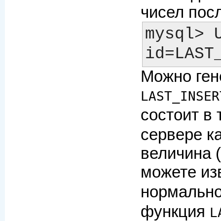
чисел пос
mysql> U
Можно ген
LAST_INSER
состоит в 
сервере к
величина 
можете из
нормально
функция
L