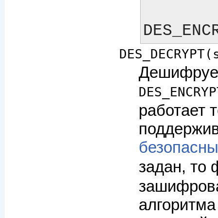
        crypted_credit_card 
DES_DECRYPT(
Дешифрует
DES_ENCRYP
работает 
поддержив
безопасны
задан, то
зашифрова
алгоритма