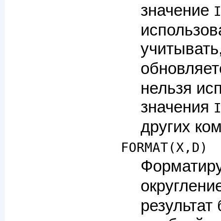
значение
использов
учитывать
обновляет
нельзя ис
значения
других ко
FORMAT(X,D)
Форматиру
округлени
результат 