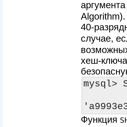
аргумент
Algorithm
40-разряд
случае, е
возможных
хеш-ключа
безопасну
mysql> S
        ->
Функция
S