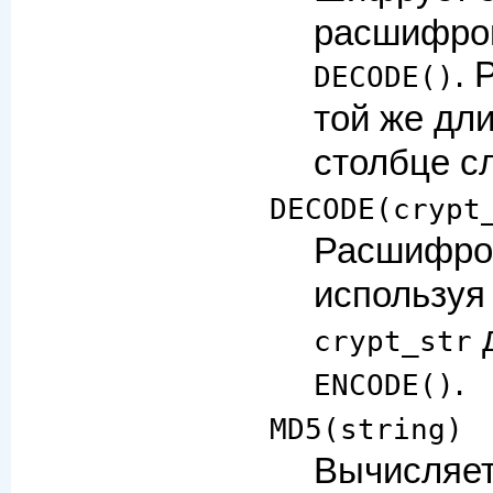
расшифров
. 
DECODE()
той же дл
столбце с
DECODE(crypt
Расшифро
используя
д
crypt_str
.
ENCODE()
MD5(string)
Вычисляет