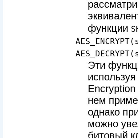
рассматри
эквивален
функции
S
AES_ENCRYPT(
AES_DECRYPT(
Эти функц
используя
Encryption
нем приме
однако пр
можно уве
битовый к