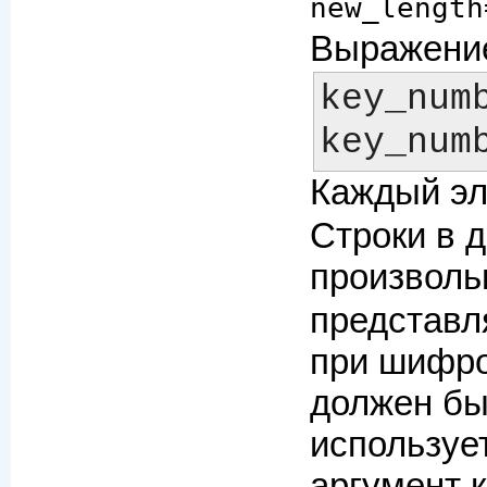
new_length
Выражен
key_numb
Каждый э
Строки в 
произволь
представля
при шифро
должен бы
используе
аргумент 