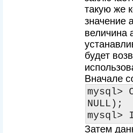
такую же 
значение 
величина 
устанавли
будет воз
использов
Вначале с
mysql> 
NULL);

Затем дан