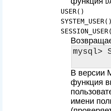
функция
D
USER()
SYSTEM_USER(
SESSION_USER
Возвращае
mysql> S
В версии 
функция вк
пользоват
имени пол
(проверяет