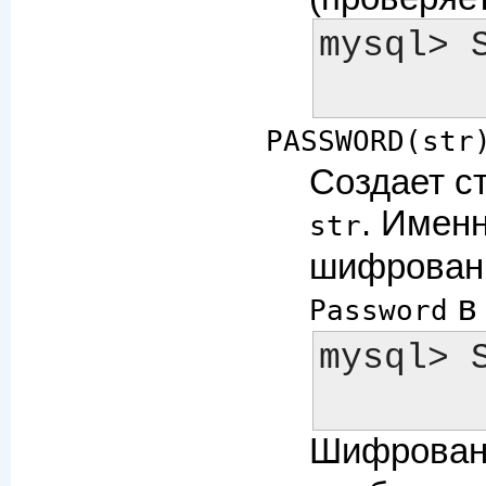
mysql> 
PASSWORD(str
Создает ст
. Имен
str
шифровани
в
Password
mysql> 
Шифровани