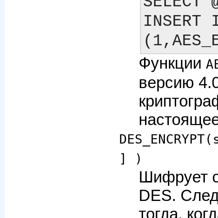
SELECT 
INSERT I
Функции
A
версию 4.0
криптогра
настоящее
DES_ENCRYPT(
] )
Шифрует с
DES. След
тогда, ко