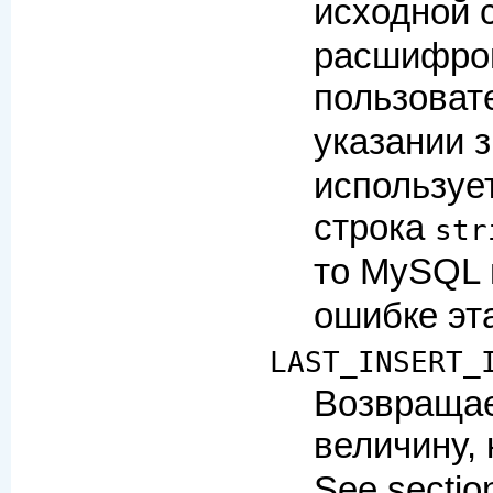
исходной 
расшифров
пользоват
указании 
используе
строка
str
то MySQL 
ошибке эт
LAST_INSERT_
Возвращае
величину,
See secti