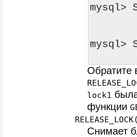
mysql> 
        -> 1
mysql> 
Обратите 
RELEASE_LO
была
lock1
функции
G
RELEASE_LOCK
Снимает б