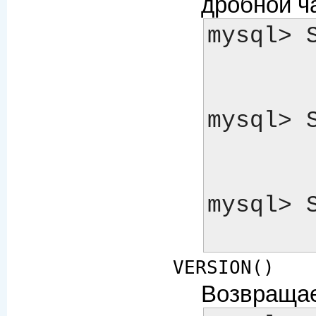
дробной ч
mysql> 
        -> '12,332.1235'
mysql> 
        -> '12,332.1000'
mysql> 
VERSION()
Возвращае