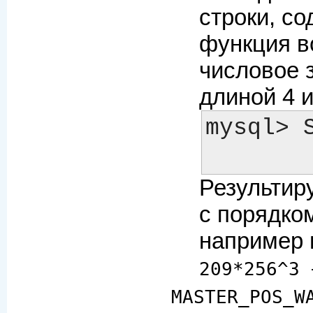
строки, с
функция в
числовое 
длиной 4 и
mysql> 
Результир
с порядко
например 
209*256^3 
MASTER_POS_W