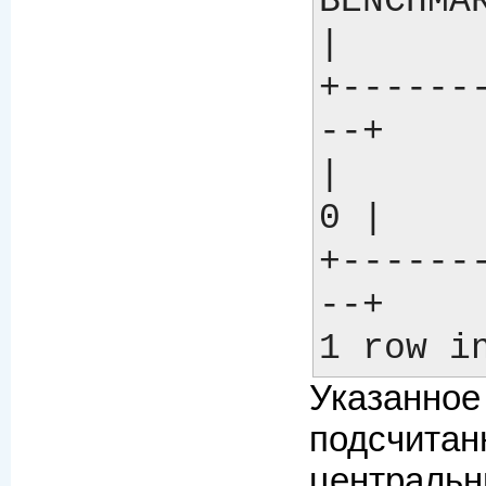
BENCHMA
|

+------
--+

|                                            
0 |

+------
--+

Указанное
подсчитанн
центральн