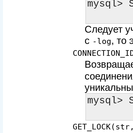
mysql> S
Следует у
с
, то
-log
CONNECTION_I
Возвращае
соединени
уникальны
mysql> 
GET_LOCK(str