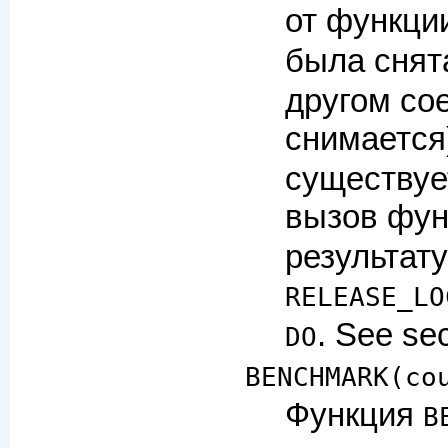
от функци
была снят
другом со
снимается
существуе
вызов фу
результат
RELEASE_LO
. See se
DO
BENCHMARK(co
Функция
B