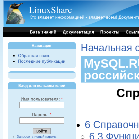
LinuxShare
Кто владеет информацией - владеет всем! Документа
База знаний
Документация
Проекты
Ссыл
Начальная 
Навигация
Обратная связь
MySQL.RU
Последние публикации
российс
Вход для пользователей
Спр
Имя пользователя:
*
Пароль:
*
6 Справочн
6.3 Функц
Запросить новый пароль