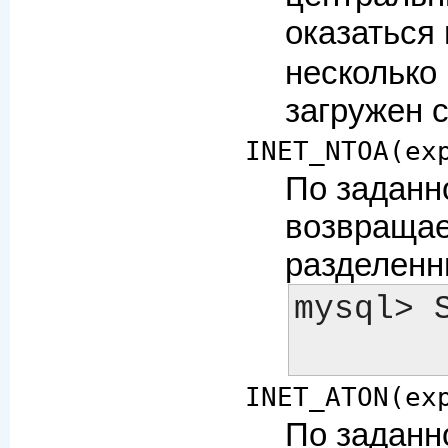
оказаться
несколько 
загружен 
INET_NTOA(ex
По заданн
возвращае
разделенн
mysql> 
INET_ATON(ex
По заданн