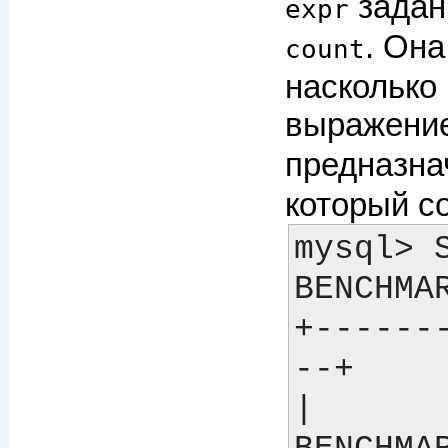
заданн
expr
. Она
count
насколько
выражение
предназна
который с
mysql> S
BENCHMA
+------
--+

| 