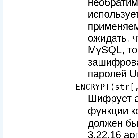
необратим
используе
применяем
ожидать, ч
MySQL, т
зашифрова
паролей U
ENCRYPT(str[
Шифрует 
функции к
должен бы
3.22.16 а