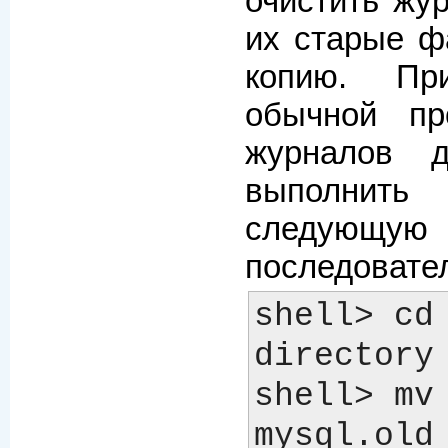
очистить жу
их старые ф
копию. Пр
обычной пр
журналов 
выполни
следующую
последовате
shell> cd
directory

shell> mv 
mysql.old
