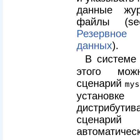
данные жу
файлы (s
Резервное 
данных
).
В системе 
этого мож
сценарий
mys
установ
дистрибу
сценарий 
автоматич