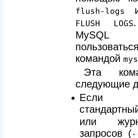
и
flush-logs
FLUSH LOGS
MySQL в
пользовать
командой
mys
Эта ком
следующие д
Если и
стандартн
или жур
запросов (
-