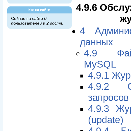
4.9.6 Обсл
Кто на сайте
ж
Сейчас на сайте
0
пользователей
и
2 гостя
.
4 Админи
данных
4.9 Фа
MySQL
4.9.1 Жу
4.9.2 
запросов
4.9.3 Жу
(update)