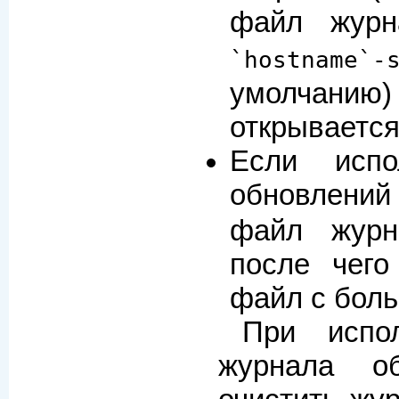
файл журн
`hostname`-
умолчанию
открывается
Если испо
обновлен
файл журн
после чего
файл с бол
При испол
журнала о