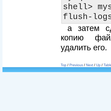
shell> mys
а затем с
копию ф
удалить его.
Top
/
Previous
/
Next
/
Up
/
Tabl