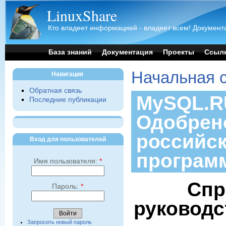
LinuxShare
Кто владеет информацией - владеет всем! Документа
База знаний
Документация
Проекты
Ссыл
Начальная 
Навигация
Обратная связь
MySQL.RU
Последние публикации
Одобрен
российс
Вход для пользователей
програм
Имя пользователя:
*
Спр
Пароль:
*
руководс
Запросить новый пароль