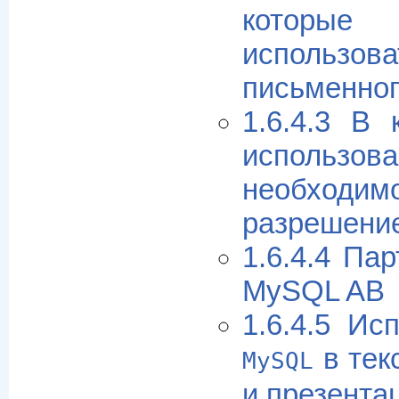
кото
исполь
письменно
1.6.4.3 В
использо
необход
разрешени
1.6.4.4 Па
MySQL AB
1.6.4.5 Ис
в тек
MySQL
и презента