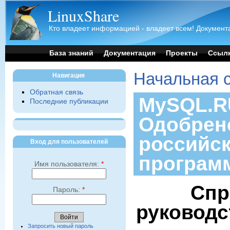
LinuxShare
Кто владеет информацией - владеет всем! Документа
База знаний
Документация
Проекты
Ссыл
Начальная 
Навигация
Обратная связь
MySQL.RU
Последние публикации
Одобрен
российс
Вход для пользователей
програм
Имя пользователя:
*
Спр
Пароль:
*
руководс
Запросить новый пароль