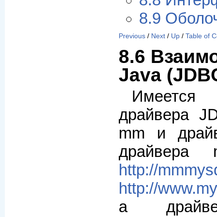
8.8 Интер
8.9 Оболоч
Previous
/
Next
/
Up
/
Table of 
8.6 Взаим
Java (JDB
Имеется
драйвера J
mm и драйв
драйвера
http://mmmysq
http://www.m
а драйв