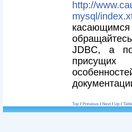
http://www.ca
mysql/index.x
касающи
обращайтесь
JDBC, а по
присущих 
особеннос
документации
Top
/
Previous
/
Next
/
Up
/
Tabl