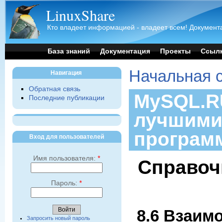
LinuxShare
Кто владеет информацией - владеет всем! Документа
База знаний
Документация
Проекты
Ссыл
Начальная 
Навигация
Обратная связь
MySQL.RU
Последние публикации
лучшими
програм
Вход для пользователей
Имя пользователя:
*
Справоч
Пароль:
*
8.6 Взаим
Запросить новый пароль