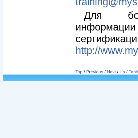
training@mys
Для бо
информац
сертифика
http://www.mys
Top
/
Previous
/
Next
/
Up
/
Tabl