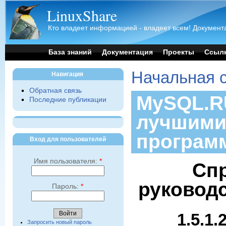
LinuxShare
Кто владеет информацией - владеет всем! Документа
База знаний
Документация
Проекты
Ссыл
Начальная 
Навигация
Обратная связь
MySQL.RU
Последние публикации
лучшими
програм
Вход для пользователей
Имя пользователя:
*
Сп
руковод
Пароль:
*
1.5.1
Запросить новый пароль