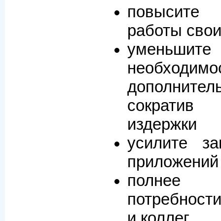
повысите
работы сво
уменьшит
необх
дополнител
сократив
издержки
усилите з
приложений
полнее 
потребност
и коллег.