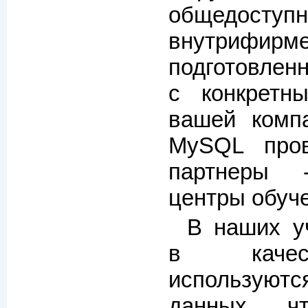
общедос
внутрифи
подготовлен
с конкретн
вашей комп
MySQL про
партнеры 
центры обуч
В наших у
в качес
использую
данных, 