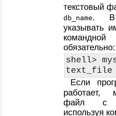
текстовый ф
. В
db_name
указывать и
командн
обязательно:
shell> mys
Если прог
работает, 
файл с S
используя к