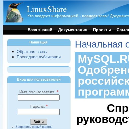
LinuxShare
Кто владеет информацией - владеет всем! Документа
База знаний
Документация
Проекты
Ссыл
Начальная 
Навигация
Обратная связь
MySQL.RU
Последние публикации
Одобрен
российс
Вход для пользователей
програм
Имя пользователя:
*
Спр
Пароль:
*
руководс
Запросить новый пароль