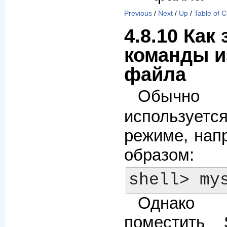
Previous
/
Next
/
Up
/
Table of 
4.8.10 Как
команды и
файла
Обычн
используетс
режиме, нап
образом:
Однако 
поместить