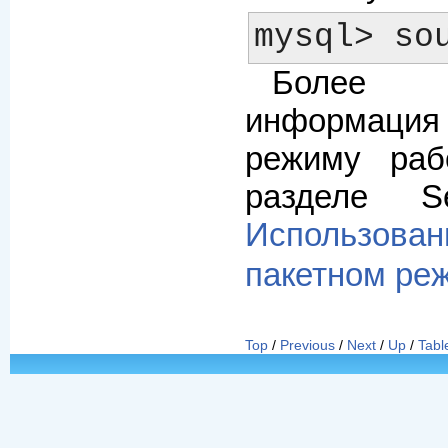
Более
информаци
режиму раб
разделе 
Использо
пакетном ре
Top
/
Previous
/
Next
/
Up
/
Tabl