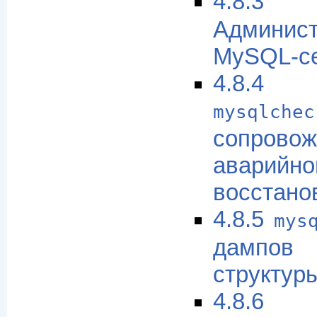
4.
Админист
MySQL-се
4.8.4 
mysqlchec
сопро
аварийно
восстано
4.8.5
mys
дампо
структур
4.8