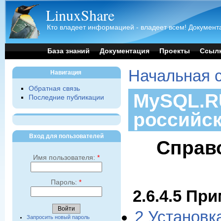
LinuxShare
Кто владеет информацией - владеет всем! Документа
База знаний
Документация
Проекты
Ссыл
Начальная 
Навигация
Обратная связь
MySQL.RU
Последние публикации
российс
Вход для пользователей
Справ
Имя пользователя:
*
Пароль:
*
2.6.4.5 Пр
2 Установ
Запросить новый пароль