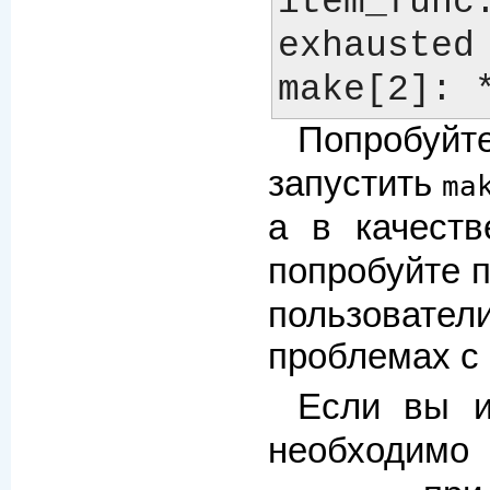
item_func.
exhausted

Попробуйт
запустить
ma
а в качеств
попробуйте 
пользоват
проблемах с
Если вы и
необходим