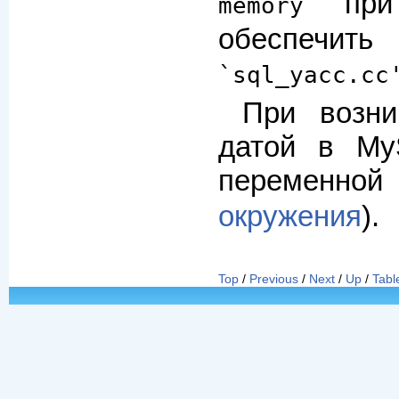
при
memory
обеспечит
`sql_yacc.cc
При возни
датой в My
переменно
окружения
).
Top
/
Previous
/
Next
/
Up
/
Tabl