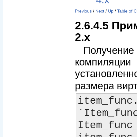
4.x
Previous
/
Next
/
Up
/
Table of 
2.6.4.5 Пр
2.x
Получение
компиляц
установлен
размера вир
item_func.
`Item_func
Item_func_