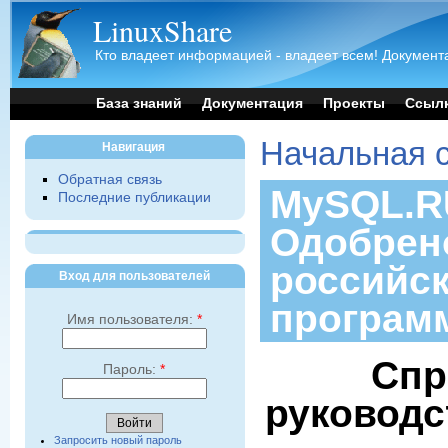
LinuxShare
Кто владеет информацией - владеет всем! Документа
База знаний
Документация
Проекты
Ссыл
Начальная 
Навигация
Обратная связь
MySQL.RU
Последние публикации
Одобрен
российс
Вход для пользователей
програм
Имя пользователя:
*
Спр
Пароль:
*
руководс
Запросить новый пароль