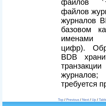
файлов
`
файлов жур
журналов B
базовом к
именам
цифр). Об
BDB храни
транзак
журнало
требуется п
Top
/
Previous
/
Next
/
Up
/
Tabl