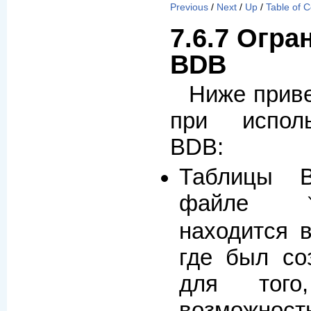
Previous
/
Next
/
Up
/
Table of 
7.6.7 Огра
BDB
Ниже прив
при испол
BDB:
Таблицы 
файле
находится в
где был со
для тог
возможнос