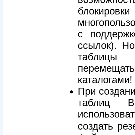
блок
многопольз
с поддержк
ссылок). Но
таблицы
переме
каталогами!
При создани
таблиц B
использов
создать рез