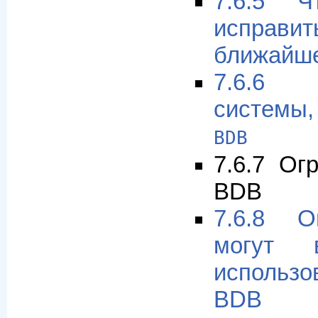
7.6.5 
испра
ближайш
7.6.6 
системы,
BDB
7.6.7 Ог
BDB
7.6.8 О
могут в
использ
BDB