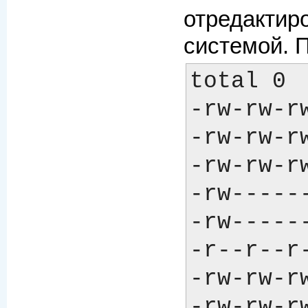
отредакти
системой. 
total 0

-rw-rw-r
-rw-rw-r
-rw-rw-r
-rw-----
-rw-----
-r--r--r
-rw-rw-r
-rw-rw-r