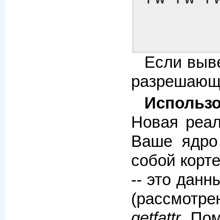
Если выве
разрешающе
Использо
Новая реал
Ваше ядро
собой корт
-- это дан
(рассмотре
getfattr
. По