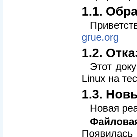
1.1. Обр
Приветст
grue.org
1.2. Отк
Этот док
Linux на т
1.3. Нов
Новая реа
Файлова
Появилась