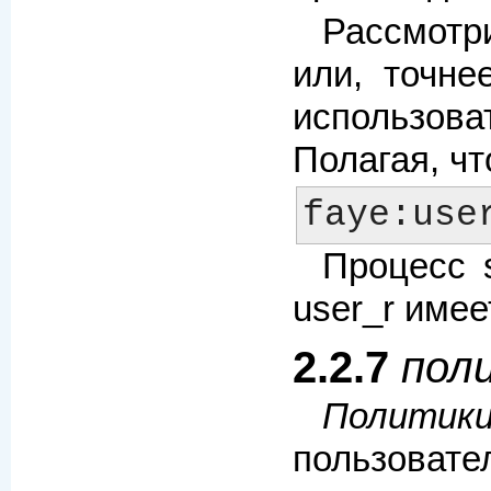
Рассмотр
или, точне
использова
Полагая, чт
Процесс 
user_r имее
2.2.7
поли
Политик
пользовате