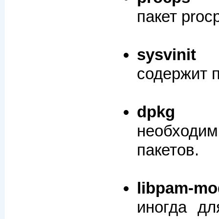
пакет proc
sysvinit
содержит п
dpkg
необходим
пакетов.
libpam-
mo
иногда д