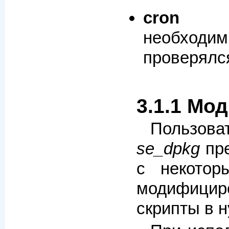
cron
необходим
проверялся
3.1.1 Мо
Пользова
se_dpkg
пре
с некото
модифициро
скрипты в н