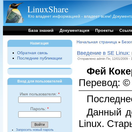
LinuxShare
Кто владеет информацией - владеет всем! Документа
База знаний
Документация
Проекты
Ссыл
Начальная страница
»
Безоп
Навигация
Введение в SE Linux:
Обратная связь
Последние публикации
Отправлено admin Пн, 12/01/2009 - 
Фей Коке
Перевод: 
Вход для пользователей
Имя пользователя:
*
Последнее
Данный д
Пароль:
*
Linux. Стар
Запросить новый пароль