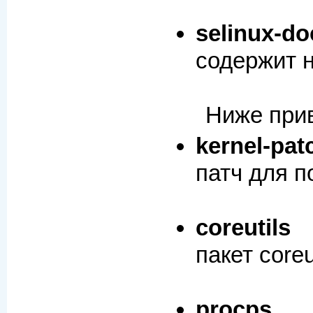
selinux-
do
содержит 
Ниже прив
kernel-
pat
патч для п
coreutils
пакет core
procps