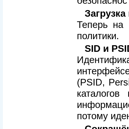
безопаснос
Загрузка 
Теперь на
политики.
SID и PS
Идентификат
интерфейсе
(PSID, Per
каталогов
информацие
потому иде
Сокращён