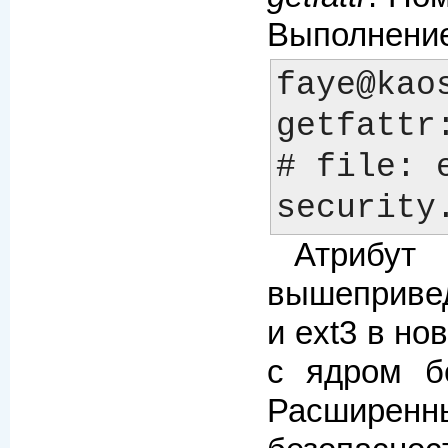
Выполнение
faye@kao
getfattr
# file: e
Атрибу
вышепривед
и ext3 в н
с ядром б
Расширенны