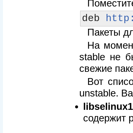
Поместит
deb 
http
Пакеты дл
На момент
stable не 
свежие пак
Вот спис
unstable. В
libselinux
содержит р