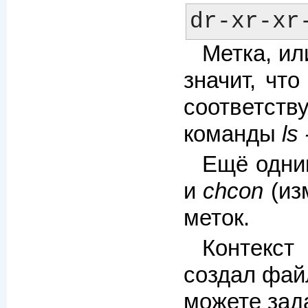
Метка, ил
значит, чт
соответств
команды
ls
Ещё одни
и
chcon
(из
меток.
Контекст
создал файл
можете зада