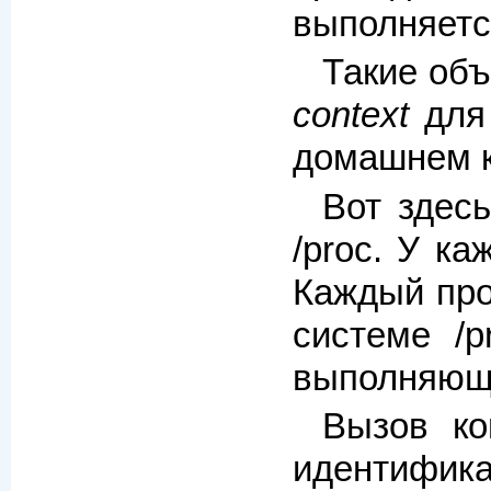
выполняетс
Такие объ
context
для 
домашнем к
Вот здес
/proc. У к
Каждый про
системе /p
выполняющи
Вызов к
идентифика