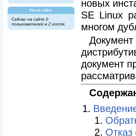
новых инст
Кто на сайте
SE Linux р
Сейчас на сайте
0
многом дуб
пользователей
и
2 гостя
.
Документ
дистрибути
документ п
рассматрив
Содержа
Введени
Обрат
Отказ 