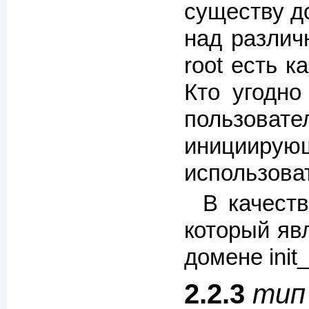
существу до
над разли
root есть 
Кто угодно
пользовате
иницииру
использоват
В качест
который яв
домене init_
2.2.3
тип 