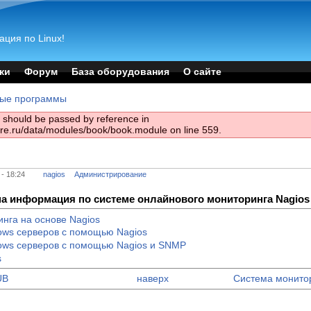
ация по Linux!
ки
Форум
База оборудования
О сайте
ные программы
es should be passed by reference in
are.ru/data/modules/book/book.module on line 559.
- 18:24
nagios
Администрирование
на информация по системе онлайнового мониторинга Nagios
нга на основе Nagios
ows серверов с помощью Nagios
ows серверов с помощью Nagios и SNMP
s
UB
наверх
Система монитор