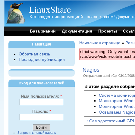
LinuxShare
Кто владеет информацией - владеет всем! Документ
База знаний
Документация
Проекты
Ссыл
Начальная страница
»
Раз
Навигация
strict warning: Only variabl
Обратная связь
/var/www/victor/web/linuxsh
Последние публикации
Nagios
Отправлено admin Ср, 03/12/2008 
Вход для пользователей
В этом разделе собра
Система монитори
Имя пользователя:
*
Мониторинг Wind
Мониторинг Wind
Пароль:
*
Осваиваем Nagio
‹ Самодостаточный GR
Запросить новый пароль