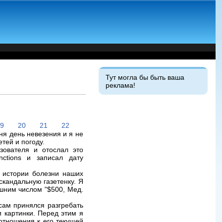
Тут могла бы быть ваша
реклама!
19
20
21
22
ня день невезения и я не
тей и погоду.
зователя и отослал это
unctions и записал дату
 истории болезни наших
скандальную газетенку. Я
ашним числом "$500, Мед.
сам принялся разгребать
и картинки. Перед этим я
 отношения к его текущей