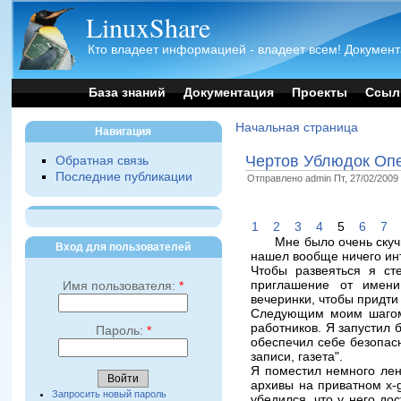
LinuxShare
Кто владеет информацией - владеет всем! Документ
База знаний
Документация
Проекты
Ссыл
Начальная страница
Навигация
Чертов Ублюдок Опе
Обратная связь
Последние публикации
Отправлено admin Пт, 27/02/2009 
1
2
3
4
5
6
7
Мне было очень скуч
Вход для пользователей
нашел вообще ничего инт
Чтобы развеяться я ст
приглашение от имени о
Имя пользователя:
*
вечеринки, чтобы придти
Следующим моим шагом 
работников. Я запустил 
Пароль:
*
обеспечил себе безопасн
записи, газета".
Я поместил немного лен
архивы на приватном x-g
Запросить новый пароль
убедился, что у него до