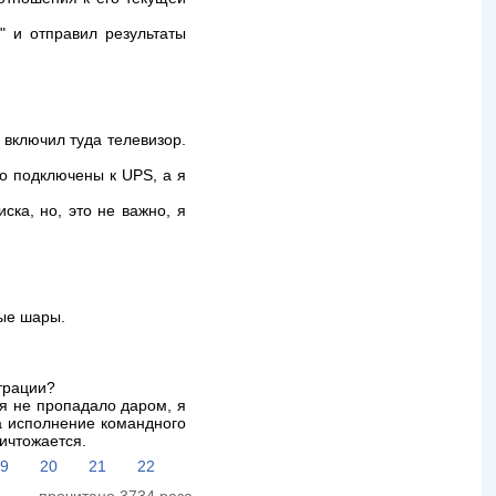
" и отправил результаты
 включил туда телевизор.
о подключены к UPS, а я
ска, но, это не важно, я
ные шары.
страции?
мя не пропадало даром, я
на исполнение командного
ичтожается.
19
20
21
22