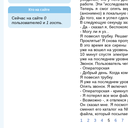
работе. Эти "исследоват
Теперь я смог опять ве
Кто на сайте
(анонимно) в локальную
До того, как я успел сде
Сейчас на сайте
0
В следующую секунду за
пользователей
и
1 гость
.
- Да - сказал я, беспоко
- Могу ли я уз...
Я повесил трубку. Решае
Проклятье! Я снова проп
В это время все сирены
уже на вошел на уровень 
10 минут спустя электри
уже на последнем уровне
Звонок. Пользователь чег
- Операторская
- Добрый день. Когда ком
Я повесил трубку.
Я уже на последнем уров
Опять звонок. Я включил
- Операторская - крикнул
- Я потерял все мои фай
- Возможно -, я отвлекся
Он сказал мне. Я посмот
сменил его каталог на N
файла, который посылае
1
2
3
4
5
6
7