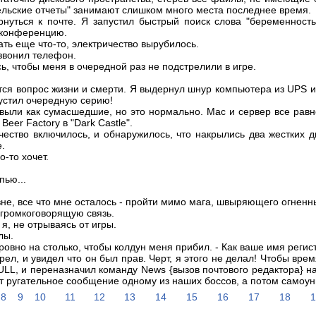
ельские отчеты" занимают слишком много места последнее время.
рнуться к почте. Я запустил быстрый поиск слова "беременность
 конференцию.
лать еще что-то, электричество вырубилось.
звонил телефон.
ясь, чтобы меня в очередной раз не подстрелили в игре.
тся вопрос жизни и смерти. Я выдернул шнур компьютера из UPS и
устил очередную серию!
 выли как сумасшедшие, но это нормально. Mac и сервер все равн
Beer Factory в "Dark Castle".
чество включилось, и обнаружилось, что накрылись два жестких ди
.
о-то хочет.
пью...
не, все что мне осталось - пройти мимо мага, швыряющего огнен
 громкоговорящую связь.
 я, не отрываясь от игры.
лы.
 ровно на столько, чтобы колдун меня прибил. - Как ваше имя реги
рел, и увидел что он был прав. Черт, я этого не делал! Чтобы вре
ULL, и переназначил команду News {вызов почтового редактора} 
т ругательное сообщение одному из наших боссов, а потом самоун
8
9
10
11
12
13
14
15
16
17
18