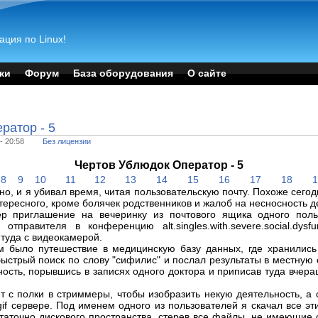
ация по Linux!
ки
Форум
База оборудования
О сайте
ратор - 5
- 20:58
Без лицензии
Чертов Ублюдок Оператор - 5
8
9
10
11
12
13
14
15
16
17
18
но, и я убивал время, читая пользовательскую почту. Похоже сегод
ересного, кроме болячек родственников и жалоб на несносность де
ер приглашение на вечеринку из почтового ящика одного поль
тправителя в конференцию alt.singles.with.severe.social.dysf
 туда с видеокамерой.
было путешествие в медицинскую базу данных, где хранились
быстрый поиск по слову "сифилис" и послал результаты в местную 
ость, порывшись в записях одного доктора и приписав туда вчер
т с полки в стриммеры, чтобы изобразить некую деятельность, а 
if сервере. Под именем одного из пользователей я скачал все эт
статочно дискового пространства, стерев все файлы, не имеющие